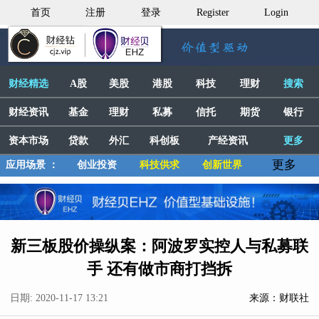
首页
注册
登录
Register
Login
财经精选
A股
美股
港股
科技
理财
搜索
财经资讯
基金
理财
私募
信托
期货
银行
资本市场
贷款
外汇
科创板
产经资讯
更多
更多
应用场景 ：
创业投资
科技供求
创新世界
新三板股价操纵案：阿波罗实控人与私募联
手 还有做市商打挡拆
日期: 2020-11-17 13:21
来源：财联社