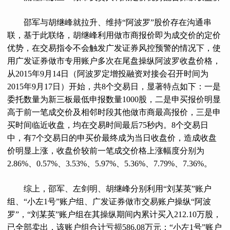
邵军与胡继峰就拉升、维持“阿波罗”股价存在沟通串
联，基于此联络，胡继峰利用做市商报价即为成交价的定价
优势，在交易指令不会触发广发证券风控预警的情况下，使
用广发证券做市专用账户多次在尾盘操纵阿波罗收盘价格，
从2015年9月14日（阿波罗定增投融资对接会召开时间为
2015年9月17日）开始，共8个交易日，显著特点如下：一是
委托数量为新三板最低申报数量1000股，二是申买报价明显
高于前一笔成交价及相邻时段其他做市商最高报价，三是申
买时间临近收盘，均在交易时间最后75秒内。8个交易日
中，有7个交易日的申买价最终成为当日收盘价，造成收盘
价明显上涨，收盘价较前一笔成交价格上涨幅度分别为
2.86%、0.57%、3.53%、5.97%、5.36%、7.79%、7.36%。
综上，邵军、左剑明、胡继峰分别利用“刘某英”账户
组、“小左1号”账户组、广发证券做市交易账户操纵“阿波
罗”，“刘某英”账户组在其操纵期间内累计买入212.10万股，
已全部卖出，该账户组合计亏损586.08万元；“小左1号”账户