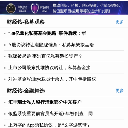
财经钻-私募观察
更多
“30亿量化私募基金跑路”事件后续：华
A股协议转让潮隐秘链条：私募频繁接盘暗
张潇被起诉 事涉百亿私募磐松资产？
上市公司股东扎堆协议转让，私募基金接
对冲基金Walleye裁员十余人，其中包括股权
财经钻-金融精选
更多
汇丰瑞士私人银行清退部分中东客户
银监系统重要前官员离开近6年被倒查！同
上万字的App隐私协议，是“文字游戏”吗