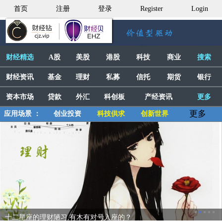
首页
注册
登录
Register
Login
财经精选
A股
美股
港股
科技
商业
搜索
财经资讯
基金
理财
私募
信托
期货
银行
资本市场
贷款
外汇
科创板
产经资讯
更多
更多
应用场景 ：
创业投资
科技供求
创新世界
十二星座的理财陋习,有木有对号入座的？