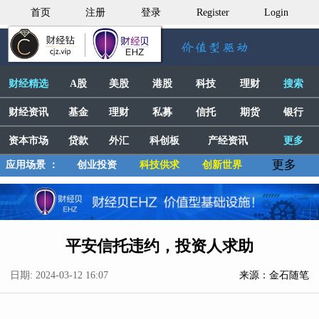
首页
注册
登录
Register
Login
财经精选
A股
美股
港股
科技
理财
搜索
财经资讯
基金
理财
私募
信托
期货
银行
资本市场
贷款
外汇
科创板
产经资讯
更多
更多
应用场景 ：
创业投资
科技供求
创新世界
平安信托违约，投资人求助
日期: 2024-03-12 16:07
来源：金石随笔