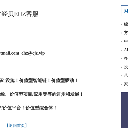
财
财经贝EHZ客服
经
方
中
A
tmail.com ehz@cjz.vip
多
投
艺
基础设施！价值型智能链！价值型驱动！
家
经、价值型项目/应用等等的进步和发展！
户/价值平台！价值型综合体！
【返回首页】