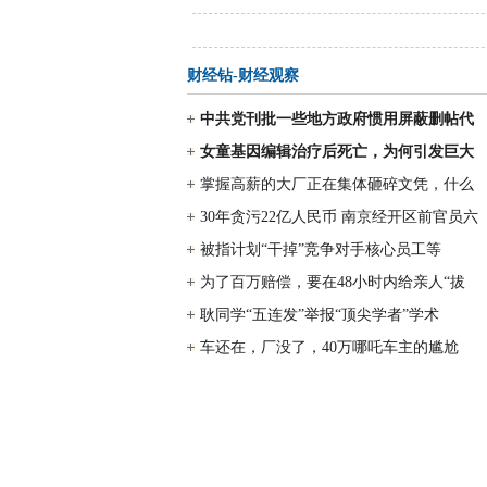
财经钻-财经观察
中共党刊批一些地方政府惯用屏蔽删帖代
女童基因编辑治疗后死亡，为何引发巨大
掌握高薪的大厂正在集体砸碎文凭，什么
30年贪污22亿人民币 南京经开区前官员六
被指计划“干掉”竞争对手核心员工等
为了百万赔偿，要在48小时内给亲人“拔
耿同学“五连发”举报“顶尖学者”学术
车还在，厂没了，40万哪吒车主的尴尬