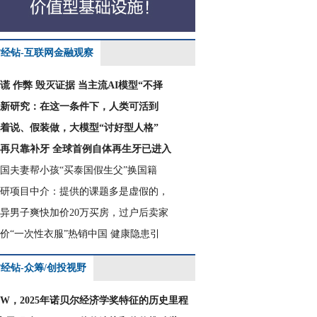
财经钻-互联网金融观察
谎 作弊 毁灭证据 当主流AI模型“不择
新研究：在这一条件下，人类可活到
着说、假装做，大模型“讨好型人格”
再只靠补牙 全球首例自体再生牙已进入
国夫妻帮小孩“买泰国假生父”换国籍
研项目中介：提供的课题多是虚假的，
异男子爽快加价20万买房，过户后卖家
价“一次性衣服”热销中国 健康隐患引
经钻-众筹/创投视野
CW，2025年诺贝尔经济学奖特征的历史里程