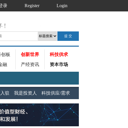
登录
Register
Login
科创板
创新世界
科技供求
金融
产经资讯
资本市场
师入驻
我是投资人
科技供应/需求