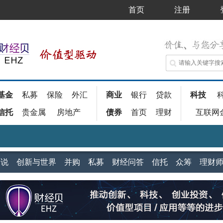
首页
注册
基金
私募
保险
外汇
商业
银行
贷款
科技
信托
贵金属
房地产
债券
首页
理财
互联网
家说
创新与世界
并购
私募
财经问答
信托
众筹
理财