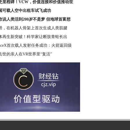
史里程碑！VCW，价值连接和价值推动世
国可载人空中出租车试飞成功
歌说人类活到200岁不是梦 但地球首富想
磅，在机器人骨架上首次生成人类肌腱
体再生新突破！科学家让断肢青蛙长出
paceX首次载人发射任务成功：火箭返回级
去世的亲人在VR世界里“复活”