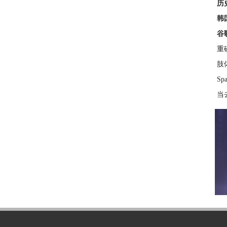
历
韩
谷
重
肢
S
当