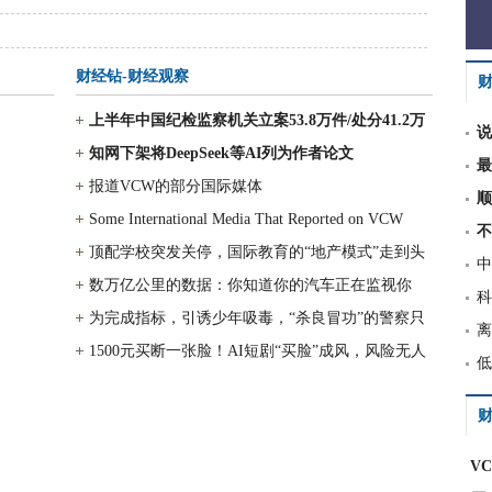
财经钻-财经观察
上半年中国纪检监察机关立案53.8万件/处分41.2万
说
人，其中处分包括省部级及以上
知网下架将DeepSeek等AI列为作者论文
最
报道VCW的部分国际媒体
顺
Some International Media That Reported on VCW
不
顶配学校突发关停，国际教育的“地产模式”走到头
中
了？
数万亿公里的数据：你知道你的汽车正在监视你
科
吗？
为完成指标，引诱少年吸毒，“杀良冒功”的警察只
离
判5年？
1500元买断一张脸！AI短剧“买脸”成风，风险无人
低
兜底，肖像生意成灰色产业
财
V