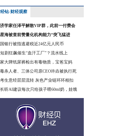
经钻-财经观察
济学家任泽平解散VIP群，此前一付费会
星海被查前赞量化机构能力“突飞猛进
国银行被指逃避税近24亿元人民币
I短剧狂飙催生“血汗工厂”？流水线上
家大牌纸尿裤检出有毒物质，宝爸宝妈
毒杀人者、三体公司原CEO许垚被执行死
考生意经层层流转 灰色产业链环环相扣
长听AI建议每次只给孩子喂60ml奶，娃饿