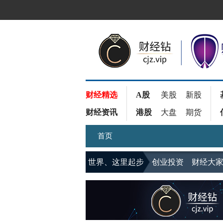
财经精选
A股
美股
新股
财经资讯
港股
大盘
期货
首页
世界、这里起步
创业投资
财经大