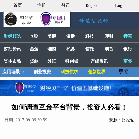
首页
注册
登录
Register
Login
财经精选
A股
美股
港股
科技
理财
搜索
财经资讯
基金
理财
私募
信托
期货
银行
资本市场
贷款
外汇
科创板
产经资讯
更多
更多
应用场景 ：
创业投资
科技供求
创新世界
如何调查互金平台背景，投资人必看！
日期: 2017-09-06 20:59
来源：财经钻