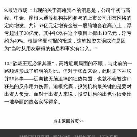
9.最近市场上出现的关于高瓴资本的消息是，公司年初与高
毅、中金、摩根大通等机构共同参与的上市公司用友网络的
定向增发。共计53亿元定增资金被一股脑地套在高点上，浮
亏超过了20亿元。其中张磊在这个项目上掷出10亿元，浮亏
约为40%。根据华夏时报的报道，这笔投资失误或许是因
为“当时从用友获得的信息和事实有出入。”
10.“欲戴王冠必承其重”，高瓴近期局面的不顺，与此前的一
路顺遂形成了鲜明的对比。但对于张磊来说，此时走下神坛
并非坏事——远离被无脑追捧的狂热氛围，也就不会被这种
狂热的反作用力伤害。追根究底，投资机构最关键的是要对
出资人负责。而对于出资人来说，投资机构的出色业绩要比
一堆华丽的虚名实际得多。
点击返回首页>>