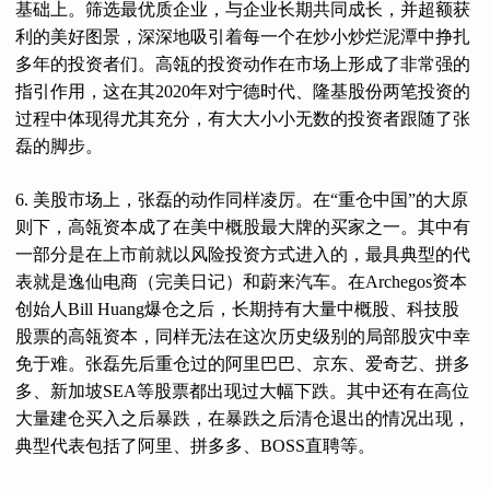
基础上。筛选最优质企业，与企业长期共同成长，并超额获
利的美好图景，深深地吸引着每一个在炒小炒烂泥潭中挣扎
多年的投资者们。高瓴的投资动作在市场上形成了非常强的
指引作用，这在其2020年对宁德时代、隆基股份两笔投资的
过程中体现得尤其充分，有大大小小无数的投资者跟随了张
磊的脚步。
6. 美股市场上，张磊的动作同样凌厉。在“重仓中国”的大原
则下，高瓴资本成了在美中概股最大牌的买家之一。其中有
一部分是在上市前就以风险投资方式进入的，最具典型的代
表就是逸仙电商（完美日记）和蔚来汽车。在Archegos资本
创始人Bill Huang爆仓之后，长期持有大量中概股、科技股
股票的高瓴资本，同样无法在这次历史级别的局部股灾中幸
免于难。张磊先后重仓过的阿里巴巴、京东、爱奇艺、拼多
多、新加坡SEA等股票都出现过大幅下跌。其中还有在高位
大量建仓买入之后暴跌，在暴跌之后清仓退出的情况出现，
典型代表包括了阿里、拼多多、BOSS直聘等。