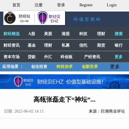
首页
注册
登录
Register
Login
财经精选
A股
美股
港股
科技
理财
搜索
财经资讯
基金
理财
私募
信托
期货
银行
资本市场
贷款
外汇
科创板
产经资讯
更多
更多
应用场景 ：
创业投资
科技供求
创新世界
高瓴张磊走下“神坛”...
日期: 2022-06-02 14:11
来源：巨潮商业评论