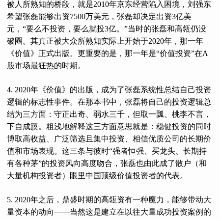
被人所熟知的桥段，就是2010年京东经营陷入困境，刘强东
希望张磊能够出资7500万美元，张磊却决定出资3亿美
元，“要么不投资，要么就投3亿。”当时的张磊和高瓴仍没
破圈。其真正被大众所熟知实际上开始于2020年，那一年
《价值》正式出版。更重要的是，那一年是“价值投资”在A
股市场最狂热的时期。
4. 2020年《价值》的出版，成为了张磊系统性总结自己投资
逻辑的标志性事件。在那本书中，张磊将自己的投资逻辑总
结为三方面：守正出奇、弱水三千，但取一瓢、桃李不言，
下自成蹊。粗浅地解释这三方面意思就是：稳健投资的同时
博取高收益、广泛筛选且集中投资、相信优质公司的长期价
值和市场表现。这三条与彼时“强者恒强、买龙头、长期持
有各种茅”的投资风向高度吻合，张磊也由此成了散户（和
大量机构投资者）眼里中国顶级价值投资者的代表。
5. 2020年之后，鼎盛时期的高瓴资有一种魔力，能够带动大
量资本的动向——当然这是建立在以往大量成功投资案例的