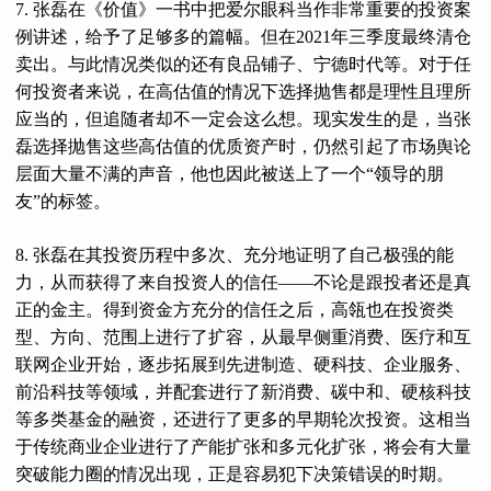
7. 张磊在《价值》一书中把爱尔眼科当作非常重要的投资案
例讲述，给予了足够多的篇幅。但在2021年三季度最终清仓
卖出。与此情况类似的还有良品铺子、宁德时代等。对于任
何投资者来说，在高估值的情况下选择抛售都是理性且理所
应当的，但追随者却不一定会这么想。现实发生的是，当张
磊选择抛售这些高估值的优质资产时，仍然引起了市场舆论
层面大量不满的声音，他也因此被送上了一个“领导的朋
友”的标签。
8. 张磊在其投资历程中多次、充分地证明了自己极强的能
力，从而获得了来自投资人的信任——不论是跟投者还是真
正的金主。得到资金方充分的信任之后，高瓴也在投资类
型、方向、范围上进行了扩容，从最早侧重消费、医疗和互
联网企业开始，逐步拓展到先进制造、硬科技、企业服务、
前沿科技等领域，并配套进行了新消费、碳中和、硬核科技
等多类基金的融资，还进行了更多的早期轮次投资。这相当
于传统商业企业进行了产能扩张和多元化扩张，将会有大量
突破能力圈的情况出现，正是容易犯下决策错误的时期。