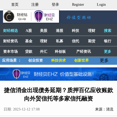
首页
注册
登录
Register
Login
财经精选
A股
美股
港股
科技
理财
搜索
财经资讯
基金
理财
私募
信托
期货
银行
资本市场
贷款
外汇
科创板
产经资讯
更多
更多
应用场景 ：
创业投资
科技供求
创新世界
捷信消金出现债务延期？质押百亿应收账款
向外贸信托等多家信托融资
日期: 2023-12-12 17:08
来源：清流