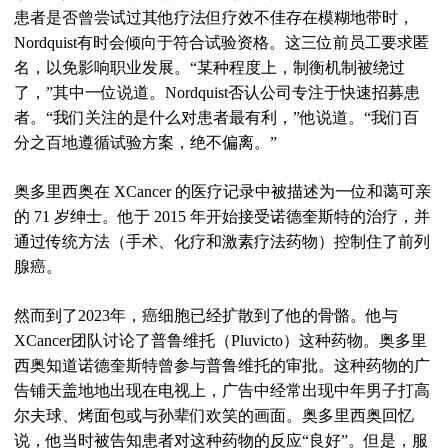
患者是否曾尝试过其他疗法但疗效不佳存在模糊地带时，
Nordquist有时会倾向于符合试验资格。这三位前员工要求匿
名，以免影响职业发展。“某种程度上，制衡机制被绕过
了，”其中一位说道。Nordquist否认公司专注于快速招募患
者。“我们关注的是什么对患者最有利，”他说道。“我们百
分之百地遵循试验方案，绝不偏离。”
奥多里西奥在 XCancer 的医疗记录中被描述为一位和蔼可亲
的 71 岁绅士。他于 2015 年开始接受诺德奎斯特的治疗，并
通过传统方法（手术、化疗和激素疗法药物）控制住了前列
腺癌。
然而到了2023年，癌细胞已经扩散到了他的骨骼。他与
XCancer团队讨论了普鲁维托（Pluvicto）这种药物。奥多里
西奥知道诺德奎斯特曾参与普鲁维托的审批。这种药物的广
告铺天盖地地出现在电视上，广告中经常出现中年男子打高
尔夫球、烤面包或与孙辈们欢笑的画面。奥多里西奥回忆
说，他当时被告知患者对这种药物的反应“良好”。但是，服