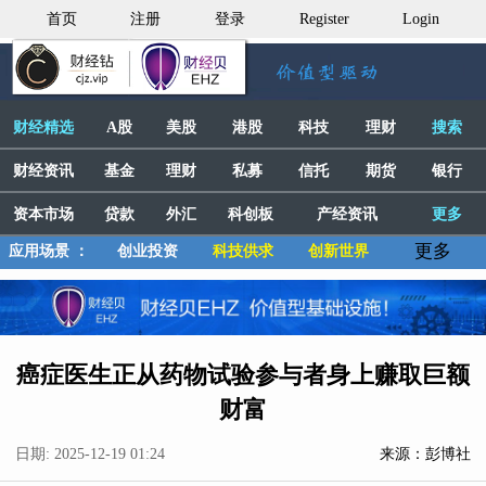
首页
注册
登录
Register
Login
财经精选
A股
美股
港股
科技
理财
搜索
财经资讯
基金
理财
私募
信托
期货
银行
资本市场
贷款
外汇
科创板
产经资讯
更多
更多
应用场景 ：
创业投资
科技供求
创新世界
癌症医生正从药物试验参与者身上赚取巨额
财富
日期: 2025-12-19 01:24
来源：彭博社