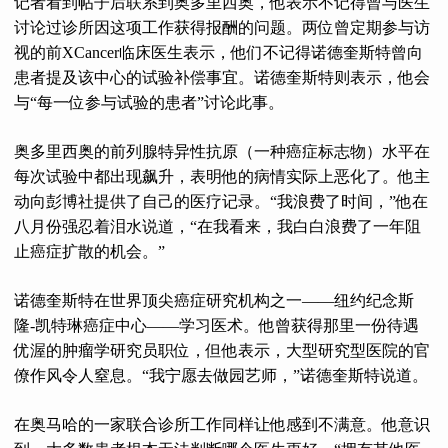
记者看到帖子后联系到奥多里西奥，他表示不记得曾与医生
讨论过诊所因这项工作获得报酬的问题。两位曾定期参与访
视的前XCancer临床医生表示，他们不记得诺德奎斯特曾向
患者提及该中心的试验补偿事宜。诺德奎斯特则表示，他会
与“每一位参与试验的患者”讨论此事。
奥多里西奥的前列腺特异性抗原（一种癌症标志物）水平在
每次试验中都出现飙升，表明他的病情实际上恶化了。他主
动向彭博社提供了自己的医疗记录。“我浪费了时间，”他在
八月份强忍着泪水说道，“在我看来，我白白浪费了一年阻
止癌症扩散的机会。”
诺德奎斯特在世界顶尖癌症研究机构之一——纽约纪念斯
隆-凯特琳癌症中心——学习医术。他曾获得那里一份待遇
优渥的肿瘤学研究员职位，但他表示，大型研究型医院的官
僚作风令人窒息。“我宁愿去做园艺师，”诺德奎斯特说道。
在奥马哈的一家联合诊所工作同样让他感到不满意。他意识