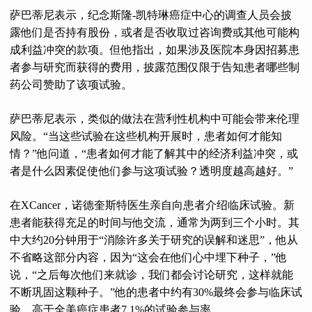
萨巴蒂尼表示，纪念斯隆-凯特琳癌症中心的调查人员会披
露他们是否持有股份，或者是否收取过咨询费或其他可能构
成利益冲突的款项。但他指出，如果涉及医院本身因招募患
者参与研究而获得的费用，披露范围仅限于告知患者哪些制
药公司赞助了该项试验。
萨巴蒂尼表示，类似的做法在营利性机构中可能会带来伦理
风险。“当这些试验在这些机构开展时，患者如何才能知
情？”他问道，“患者如何才能了解其中的经济利益冲突，或
者是什么因素促使他们参与这项试验？透明度越高越好。”
在XCancer，诺德奎斯特医生亲自向患者介绍临床试验。新
患者能获得充足的时间与他交流，通常为两到三个小时。其
中大约20分钟用于“消除许多关于研究的误解和迷思”，他从
不省略这部分内容，因为“这会在他们心中埋下种子，”他
说，“之后每次他们来就诊，我们都会讨论研究，这样就能
不断巩固这颗种子。”他的患者中约有30%最终会参与临床试
验，高于全美癌症患者7.1%的试验参与率。