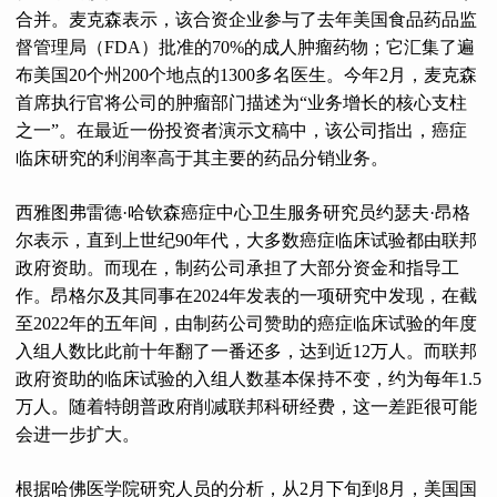
合并。麦克森表示，该合资企业参与了去年美国食品药品监
督管理局（FDA）批准的70%的成人肿瘤药物；它汇集了遍
布美国20个州200个地点的1300多名医生。今年2月，麦克森
首席执行官将公司的肿瘤部门描述为“业务增长的核心支柱
之一”。在最近一份投资者演示文稿中，该公司指出，癌症
临床研究的利润率高于其主要的药品分销业务。
西雅图弗雷德·哈钦森癌症中心卫生服务研究员约瑟夫·昂格
尔表示，直到上世纪90年代，大多数癌症临床试验都由联邦
政府资助。而现在，制药公司承担了大部分资金和指导工
作。昂格尔及其同事在2024年发表的一项研究中发现，在截
至2022年的五年间，由制药公司赞助的癌症临床试验的年度
入组人数比此前十年翻了一番还多，达到近12万人。而联邦
政府资助的临床试验的入组人数基本保持不变，约为每年1.5
万人。随着特朗普政府削减联邦科研经费，这一差距很可能
会进一步扩大。
根据哈佛医学院研究人员的分析，从2月下旬到8月，美国国