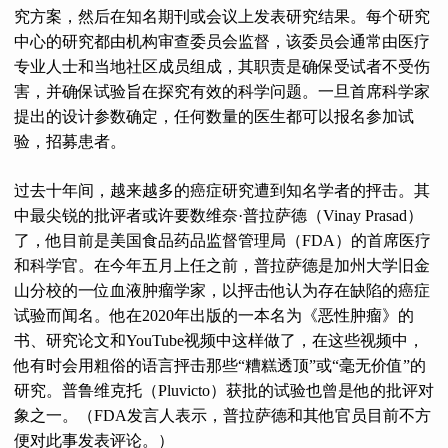
究方案，然后在知名期刊或会议上发表研究结果。每个研究
中心的研究都由机构审查委员会监督，该委员会通常由医疗
专业人士和当地社区成员组成，其职责是确保受试者不受伤
害，并确保试验旨在探究有效的科学问题。一旦首席科学家
提出的设计参数确定，任何数量的医生都可以报名参加试
验，招募患者。
过去十年间，越来越多的癌症研究遭到知名学者的抨击。其
中最尖锐的批评者或许要数维奈·普拉萨德（Vinay Prasad）
了，他目前是美国食品药品监督管理局（FDA）的首席医疗
和科学官。在今年五月上任之前，普拉萨德是加州大学旧金
山分校的一位血液肿瘤学家，以抨击他认为存在缺陷的癌症
试验而闻名。他在2020年出版的一本名为《恶性肿瘤》的
书、研究论文和YouTube视频中这样做了，在这些视频中，
他有时会用粗俗的语言抨击那些“糟糕透顶”或“毫无价值”的
研究。普鲁维克托（Pluvicto）获批的试验也曾是他的批评对
象之一。（FDA发言人表示，普拉萨德和其他官员目前不方
便对此事发表评论。）