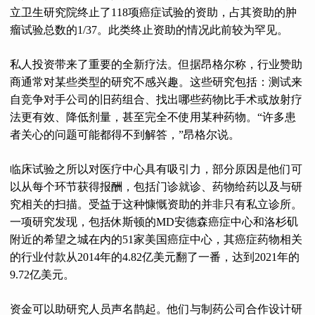
立卫生研究院终止了118项癌症试验的资助，占其资助的肿
瘤试验总数的1/37。此类终止资助的情况此前较为罕见。
私人投资带来了重要的全新疗法。但据昂格尔称，行业赞助
商通常对某些类型的研究不感兴趣。这些研究包括：测试来
自竞争对手公司的旧药组合、找出哪些药物比手术或放射疗
法更有效、降低剂量，甚至完全不使用某种药物。“许多患
者关心的问题可能都得不到解答，”昂格尔说。
临床试验之所以对医疗中心具有吸引力，部分原因是他们可
以从每个环节获得报酬，包括门诊就诊、药物给药以及与研
究相关的扫描。受益于这种慷慨资助的并非只有私立诊所。
一项研究发现，包括休斯顿的MD安德森癌症中心和洛杉矶
附近的希望之城在内的51家美国癌症中心，其癌症药物相关
的行业付款从2014年的4.82亿美元翻了一番，达到2021年的
9.72亿美元。
资金可以助研究人员声名鹊起。他们与制药公司合作设计研