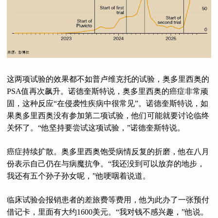
这两项试验的效果都不如普卢维克托的试验，奥多里西奥的
PSA值再次飙升。诺德奎斯特说，奥多里西奥的癌症非常顽
固，这种反应“在侵袭性疾病中很常见”。诺德奎斯特说，如
果奥多里西奥没有参加第二项试验，他们可能就要讨论临终
关怀了。“他坚持要尝试这项试验，”诺德奎斯特说。
癌症持续扩散。奥多里西奥饱受病情反复的折磨，他在八月
份表示自己仍在与病魔抗争。“我还没到可以放弃的地步，
我还有五个孙子孙女呢，”他哽咽着说道。
临床试验会报销患者的差旅费等费用，他为此办了一张预付
借记卡，里面有大约1600美元。“我对钱不感兴趣，”他说。