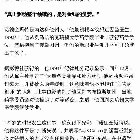
“真正驱动整个领域的，是对金钱的贪婪。”
诺德奎斯特是南达科他州人，他最初根本没想过要当医生。
1992年，他从奥马哈的克瑞顿大学药学院毕业，获得药学学
位，然后搬到了俄勒冈州，但他的新职业生涯几乎刚开始就
出了岔子。
据彭博社获得的一份1993年纪律处分记录显示，同年12月，
他从雇主处拿走了“大量各类商品和处方药”。他的执照被吊
销60天，并被处以两年缓刑，这意味着他不能担任“主管药
剂师”的职务。此事也影响到了他回到内布拉斯加州，当地
药学委员会对他提起了对等诉讼。之后，他回到克瑞顿大学
医学院继续学业。
“22岁的时候发生这种事，确实很不光彩，”诺德奎斯特说。
他称这件事是“判断失误”，并表示“与XCancer的运营或我如
今对待病人的方式没有任何关系”。他还补充说，在申请学