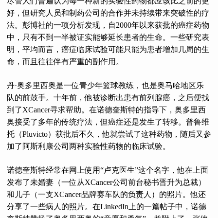
尽管人们普遍认为每一种新的实验性药物都应该比之前的更
好，但研究人员和制药公司的合作并未持续带来突破性的疗
法。彭博社的一项分析发现，自2000年以来获批的癌症药物
中，只有不到一半被证实能够延长患者的生命。一些研究表
明，平均而言，癌症临床试验可能只能为患者增加几周的生
命，而且往往伴有严重的副作用。
丹·奥多里西奥是一位青少年篮球教练，也是奥马哈地区乐
队的前鼓手。十年前，他被诊断出患有前列腺癌，之后便找
到了XCancer寻求帮助。在诺德奎斯特的指导下，奥多里西
奥接受了多年的传统疗法，但癌症还是发生了转移。普鲁维
托（Pluvicto）获批后不久，他就尝试了这种药物，随后又参
加了阿斯利康公司两种实验性药物的临床试验。
诺德奎斯特经常在网上使用“卢克医生”这个名字，他在上面
发布了未婚妻（一位从XCancer公司前台秘书晋升为总裁）
和儿子（一支XCancer品牌赛车队的负责人）的照片。他还
分享了一些病人的照片。在LinkedIn上的一篇帖子中，诺德