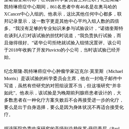
凯特琳癌症中心期间，861名患者中有46名是在奥马哈的
XCancer中心入组的。他表示，这比其他任何中心都多，联
邦记录显示，这一数字更是其他中心平均入组人数的四倍
多。“我没有足够的专业知识来参与试验设计，”诺德奎斯特
在谈到人们对该试验的担忧时说道，“我负责执行试验，而
且做得很好。”诺华公司拒绝就试验入组情况置评。该公司
于2018年收购了开发Pluvicto的小公司，当时该试验已经开
始。
纪念斯隆-凯特琳癌症中心肿瘤学家迈克尔·莫里斯（Michael
Morris）是该试验的科学委员会主席，他在一封电子邮件中
写道，虽然有些研究的对照组设置不当，但这项研究“并非
如此”。他表示，该试验是为晚期前列腺癌患者设计的，大
多数患者在一种化疗方案失败后不会再接受进一步的化疗，
要么是出于自身选择，要么是因为身体状况不再适合接受化
疗。
据该医院负责临床研究的高级副总裁保罗·萨巴蒂尼（Paul