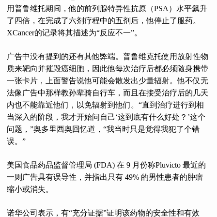
用普鲁维托期间，他的前列腺特异性抗原（PSA）水平飙升
了四倍，在完成了六剂疗程中的五剂后，他停止了服药。
XCancer的记录将其描述为“反应不一”。
广告中没有提到的还有其他弊端。普鲁维克托使用放射性物
质来靶向并摧毁癌细胞，因此他每次治疗后都必须随身携带
一张卡片，上面警告说他可能会散发出少量辐射。他不仅无
法像广告中那样教孙辈骑自行车，而且在接受治疗后的几天
内也不能靠近他们，以免辐射到他们。“直到治疗进行到相
当深入的阶段，我才开始问自己‘这到底有什么好处？’这个
问题，”奥多里西奥回忆道，“我当时只是觉得我犯了个错
误。”
美国食品药品监督管理局 (FDA) 在 9 月份称Pluvicto 最近的
一则广告具有误导性，并指出只有 49% 的男性患者的肿瘤
缩小或消失。
诺华公司表示，有“充分证据”证明该药物的安全性和有效