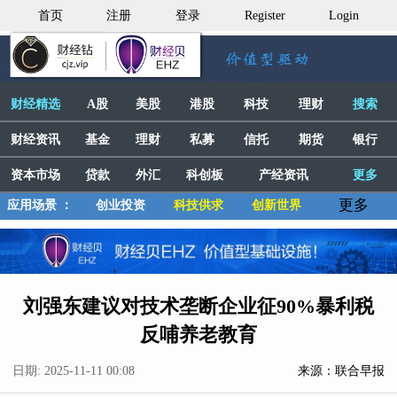
首页
注册
登录
Register
Login
财经精选
A股
美股
港股
科技
理财
搜索
财经资讯
基金
理财
私募
信托
期货
银行
资本市场
贷款
外汇
科创板
产经资讯
更多
更多
应用场景 ：
创业投资
科技供求
创新世界
刘强东建议对技术垄断企业征90%暴利税
反哺养老教育
日期: 2025-11-11 00:08
来源：联合早报