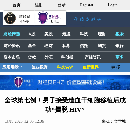
首页
注册
登录
Register
Login
财经精选
A股
美股
港股
科技
理财
搜索
财经资讯
基金
理财
私募
信托
期货
银行
资本市场
贷款
外汇
科创板
产经资讯
更多
更多
应用场景 ：
创业投资
科技供求
创新世界
全球第七例！男子接受造血干细胞移植后成
功“摆脱 HIV”
日期: 2025-12-06 12:39
来源：文学城