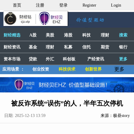
首页
注册
登录
Register
Login
财经精选
A股
美股
港股
科技
理财
搜索
财经资讯
基金
理财
私募
信托
期货
银行
资本市场
贷款
外汇
科创板
产经资讯
更多
更多
应用场景 ：
创业投资
科技供求
创新世界
被反诈系统“误伤”的人，半年五次停机
日期: 2025-12-13 13:59
来源：极昼story