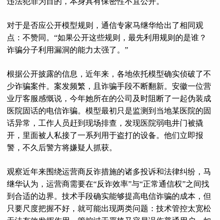
违法犯罪为目的，本身具有保密性不宜公开。
对于是否应公开模型规则，通信专家马继华给出了相同观
点：不赞同。“如果公开这些规则，最先利用规则的是谁？
诈骗分子利用漏洞的能力太强了。”
根据公开披露的信息，近年来，各地依托模型确实侦破了不
少诈骗案件。案发频繁，且诈骗手段不断翻新。安徽一位营
业厅客服感慨说，今年她所在的公司及时阻断了一起伪装成
医院固话的电信诈骗。模型最初只是监测到当地某医院的固
话异常，工作人员赶到现场排查，发现医院弱电井门被撬
开，里面被人私接了一系列用于盗打的设备。他们立即报
警，不久后警方将嫌疑人抓获。
观察近年来围绕运营商反诈措施的诸多投诉和法律纠纷，马
继华认为，运营商需要在“反诈效率”与“正常通信权”之间找
到合适的边界。技术手段确实能够提高电信诈骗的成本，但
只要尺度把握不好，就可能出现两类问题：技术管控太宽松