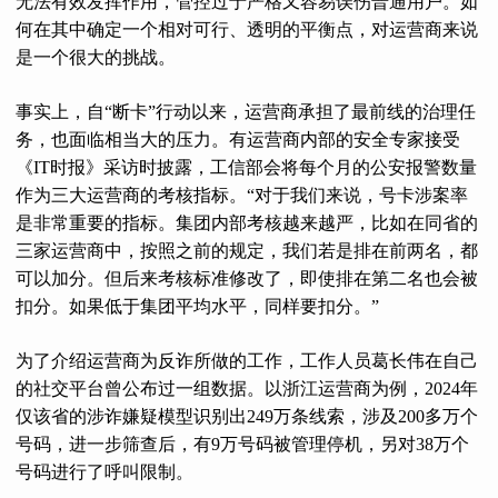
无法有效发挥作用，管控过于严格又容易误伤普通用户。如
何在其中确定一个相对可行、透明的平衡点，对运营商来说
是一个很大的挑战。
事实上，自“断卡”行动以来，运营商承担了最前线的治理任
务，也面临相当大的压力。有运营商内部的安全专家接受
《IT时报》采访时披露，工信部会将每个月的公安报警数量
作为三大运营商的考核指标。“对于我们来说，号卡涉案率
是非常重要的指标。集团内部考核越来越严，比如在同省的
三家运营商中，按照之前的规定，我们若是排在前两名，都
可以加分。但后来考核标准修改了，即使排在第二名也会被
扣分。如果低于集团平均水平，同样要扣分。”
为了介绍运营商为反诈所做的工作，工作人员葛长伟在自己
的社交平台曾公布过一组数据。以浙江运营商为例，2024年
仅该省的涉诈嫌疑模型识别出249万条线索，涉及200多万个
号码，进一步筛查后，有9万号码被管理停机，另对38万个
号码进行了呼叫限制。