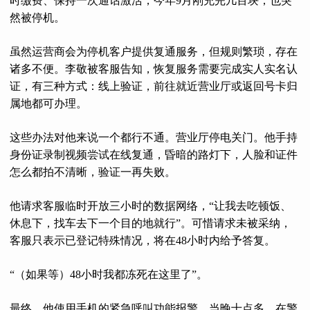
时缴费、保持一次通话激活，今年9月刚充完几百块，也突
然被停机。
虽然运营商会为停机客户提供复通服务，但规则繁琐，存在
诸多不便。李敬被客服告知，恢复服务需要完成实人实名认
证，有三种方式：线上验证，前往就近营业厅或返回号卡归
属地都可办理。
这些办法对他来说一个都行不通。营业厅停电关门。他手持
身份证录制视频尝试在线复通，昏暗的路灯下，人脸和证件
怎么都拍不清晰，验证一再失败。
他请求客服临时开放三小时的数据网络，“让我去吃顿饭、
休息下，找车去下一个目的地就行”。可惜请求未被采纳，
客服只表示已登记特殊情况，将在48小时内给予答复。
“（如果等）48小时我都冻死在这里了”。
最终，他使用手机的紧急呼叫功能报警。当晚十点多，在警