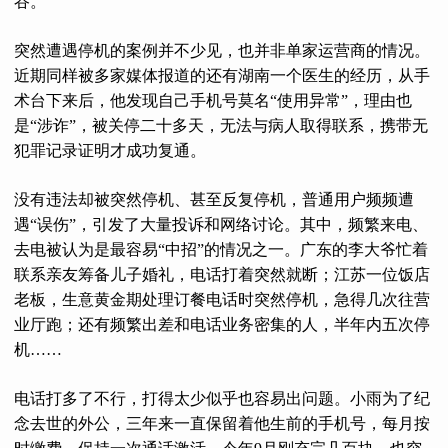
谷。
突然遭遇停机的案例并不少见，也并非单家运营商的情况。
近期同样被多家媒体报道的还有湖南一个医生的经历，从手
术台下来后，他发现自己手机号莫名“使用异常”，理由也
是“涉诈”，被关停二十多天，无法与病人取得联系，携带无
犯罪记录证明才成功复通。
没有违法却被突然停机、甚至反复停机，普通用户频频遭
遇“误伤”，引发了大量投诉和网络讨论。其中，频繁来电、
去电被认为是最容易“中招”的情况之一。广东的李大爷忙着
联系亲友筹备儿子婚礼，电话打着突然就断；江苏一位饭店
老板，生意黄金期处理订餐电话时突然停机，急得几次往营
业厅跑；还有频繁出差和电话业务密集的人，半年内五次停
机……
电话打多了不行，打得太少似乎也容易出问题。小雨为了纪
念去世的外公，三年来一直保留着他生前的手机号，每月按