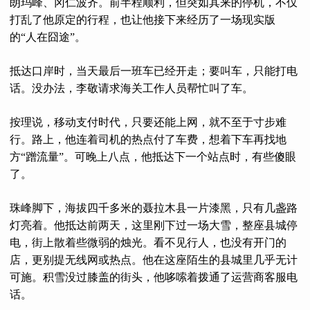
朗玛峰、冈仁波齐。前半程顺利，但突如其来的停机，不仅
打乱了他原定的行程，也让他接下来经历了一场现实版
的“人在囧途”。
抵达口岸时，当天最后一班车已经开走；要叫车，只能打电
话。没办法，李敬请求海关工作人员帮忙叫了车。
按理说，移动支付时代，只要还能上网，就不至于寸步难
行。路上，他连着司机的热点付了车费，想着下车再找地
方“蹭流量”。可晚上八点，他抵达下一个站点时，有些傻眼
了。
珠峰脚下，海拔四千多米的聂拉木县一片漆黑，只有几盏路
灯亮着。他抵达前两天，这里刚下过一场大雪，整座县城停
电，街上散着些微弱的烛光。看不见行人，也没有开门的
店，更别提无线网或热点。他在这座陌生的县城里几乎无计
可施。积雪没过膝盖的街头，他哆嗦着拨通了运营商客服电
话。