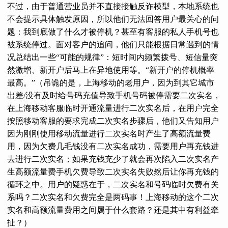
不过，由于普通营业员并不直接接触反诈模型，本地系统也
不会提示具体触发原因，所以他们无法回答用户最关心的问
题：我到底做了什么才被停机？甚至有客服的私人手机号也
被系统停过。面对客户的追问，他们只能根据日常遇到的情
况总结出一些“可能的规律”：短时间内频繁拨号、短信量突
然激增、新开户后马上在异地使用等。“新开户的停机概率
最高。”（吊诡的是，上海移动的老用户，因为到其它城市
出差/没有及时给号码充值导致手机号码被停需要二次实名，
在上海移动客服临时开通流量进行二次实名后，在用户完全
按照移动客服的要求完成二次实名步骤后，他们又告知用户
因为刚刚使用移动流量进行二次实名时产生了高额流量费
用，因为欠费几毛钱没有二次实名成功，需要用户再充钱进
去进行二次实名；如果充钱充少了就会再次陷入二次实名产
生高额流量费手机欠费导致二次实名失败然后让你再充钱的
循环之中。用户的疑惑在于，二次实名和号码临时欠费有关
系吗？二次实名和欠费完全是两码事！上海移动的这个二次
实名和高额流量费用之间属于什么套路？还是其中有利益牵
扯？）