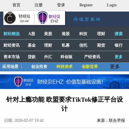
首页
注册
登录
Register
Login
财经精选
A股
美股
港股
科技
理财
搜索
财经资讯
基金
理财
私募
信托
期货
银行
资本市场
贷款
外汇
科创板
产经资讯
更多
更多
应用场景 ：
创业投资
科技供求
创新世界
针对上瘾功能 欧盟要求TikTok修正平台设
计
日期: 2026-02-07 19:42
来源：联合早报