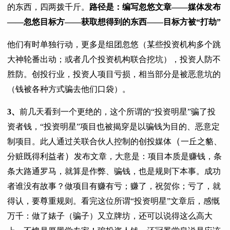
的东西，四两拨千斤。
路径是：编写忽悠文章——媒体发布
——忽悠目标方——获取想得到的东西——目标方被“打劫”
他们有时单独行动，更多是组团忽悠（某些投资机构多个跳
大神轮番出动；或者几个投资机构联合挖坑），投资人防不
胜防。创投行业，投资人项目亏损，相当部分是被恶意坑的
（钱被各种方式骗去他们口袋）。
3、
前几天看到一个更绝的，这个所谓的“投资明星”骗了投
资者钱，“投资明星”项目也被揭穿是以骗钱为目的、恶意定
（
制项目。此人通过关联合伙人控制的创投媒体
一丘之貉、
）
分赃既得利益者
发布文章，大意是：项目本质是赚钱，条
条大路通罗马，就算是作弊、骗钱，也是规则下本事。成功
者谁没有故事？做项目有赚有亏；赚了，祝贺你；亏了，就
得认，要尊重规则。看完这位所谓“投资明星”文章后，感慨
万千：做了婊子（骗子）又立牌坊，还可以说得这么高大