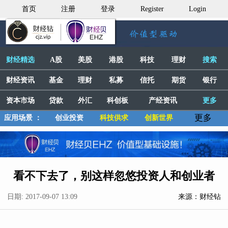
首页
注册
登录
Register
Login
财经精选
A股
美股
港股
科技
理财
搜索
财经资讯
基金
理财
私募
信托
期货
银行
资本市场
贷款
外汇
科创板
产经资讯
更多
更多
应用场景 ：
创业投资
科技供求
创新世界
看不下去了，别这样忽悠投资人和创业者
日期: 2017-09-07 13:09
来源：财经钻