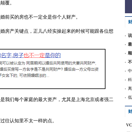
被颠覆。
来婚前买的房也不一定全是你个人财产。
离婚房产关键点，正儿八经实操起来的时候可能跟各位想
说
最
顺
不
中
科
离
低
的是我们每个家庭的最大资产，尤其是上海北京或者强二
财
们过往认知里不太一样的点。
V