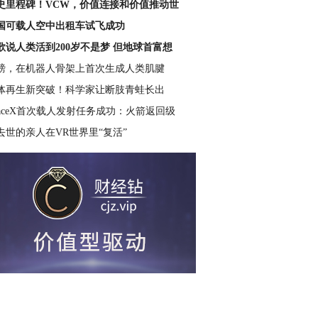
史里程碑！VCW，价值连接和价值推动世
国可载人空中出租车试飞成功
歌说人类活到200岁不是梦 但地球首富想
磅，在机器人骨架上首次生成人类肌腱
体再生新突破！科学家让断肢青蛙长出
paceX首次载人发射任务成功：火箭返回级
去世的亲人在VR世界里“复活”