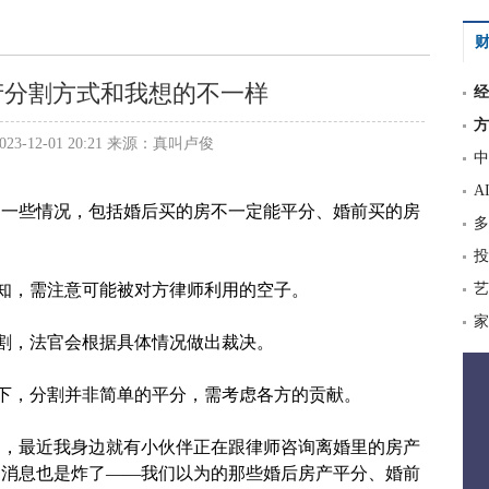
财
产分割方式和我想的不一样
经
方
3-12-01 20:21 来源：真叫卢俊
中
A
的一些情况，包括婚后买的房不一定能平分、婚前买的房
多
投
认知，需注意可能被对方律师利用的空子。
艺
家
分割，法官会根据具体情况做出裁决。
况下，分割并非简单的平分，需考虑各方的贡献。
了，最近我身边就有小伙伴正在跟律师咨询离婚里的房产
的消息也是炸了——我们以为的那些婚后房产平分、婚前