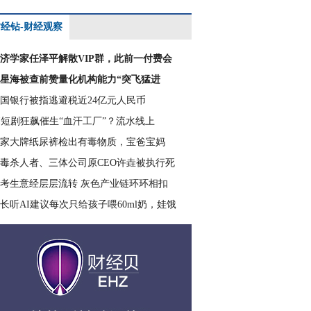
经钻-财经观察
济学家任泽平解散VIP群，此前一付费会
星海被查前赞量化机构能力“突飞猛进
国银行被指逃避税近24亿元人民币
I短剧狂飙催生“血汗工厂”？流水线上
家大牌纸尿裤检出有毒物质，宝爸宝妈
毒杀人者、三体公司原CEO许垚被执行死
考生意经层层流转 灰色产业链环环相扣
长听AI建议每次只给孩子喂60ml奶，娃饿