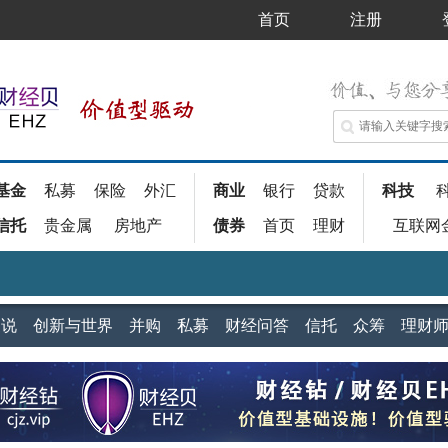
首页
注册
基金
私募
保险
外汇
商业
银行
贷款
科技
信托
贵金属
房地产
债券
首页
理财
互联网
家说
创新与世界
并购
私募
财经问答
信托
众筹
理财