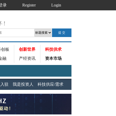
登录
Register
Login
科创板
创新世界
科技供求
金融
产经资讯
资本市场
师入驻
我是投资人
科技供应/需求