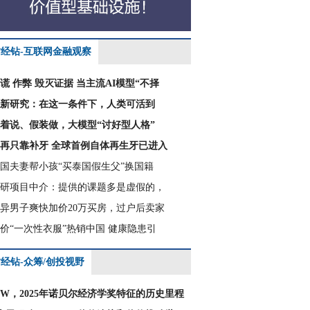
财经钻-互联网金融观察
谎 作弊 毁灭证据 当主流AI模型“不择
新研究：在这一条件下，人类可活到
着说、假装做，大模型“讨好型人格”
再只靠补牙 全球首例自体再生牙已进入
国夫妻帮小孩“买泰国假生父”换国籍
研项目中介：提供的课题多是虚假的，
异男子爽快加价20万买房，过户后卖家
价“一次性衣服”热销中国 健康隐患引
经钻-众筹/创投视野
CW，2025年诺贝尔经济学奖特征的历史里程