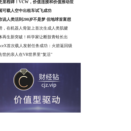
史里程碑！VCW，价值连接和价值推动世
国可载人空中出租车试飞成功
歌说人类活到200岁不是梦 但地球首富想
磅，在机器人骨架上首次生成人类肌腱
体再生新突破！科学家让断肢青蛙长出
paceX首次载人发射任务成功：火箭返回级
去世的亲人在VR世界里“复活”