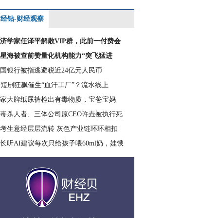
经钻-财经观察
济学家任泽平解散VIP群，此前一付费会
星海被查前赞量化机构能力“突飞猛进
国银行被指逃避税近24亿元人民币
I短剧狂飙催生“血汗工厂”？流水线上
家大牌纸尿裤检出有毒物质，宝爸宝妈
毒杀人者、三体公司原CEO许垚被执行死
考生意经层层流转 灰色产业链环环相扣
长听AI建议每次只给孩子喂60ml奶，娃饿