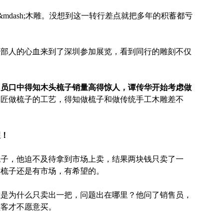
;&mdash;木雕。没想到这一转行差点就把多年的积蓄都亏
着全部人的心血来到了深圳参加展览，看到同行的雕刻不仅
。
售员口中得知木头梳子销量高得惊人，谭传华开始考虑做
木匠做梳子的工艺，得知做梳子和做传统手工木雕差不
。
望！
梳子，他迫不及待拿到市场上卖，结果两块钱只卖了一
这梳子还是有市场，有希望的。
但是为什么只卖出一把，问题出在哪里？他问了销售员，
顾客才不愿意买。