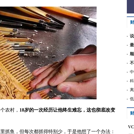
说
最
顺
不
中
科
离
低
一个农村，
18岁的一次经历让他终生难忘，这也彻底改变
财
V
河里抓鱼，但每次都抓得特别少，于是他想了一个办法：