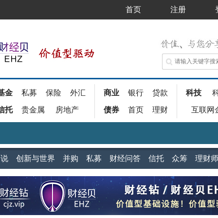
首页
注册
基金
私募
保险
外汇
商业
银行
贷款
科技
信托
贵金属
房地产
债券
首页
理财
互联网
家说
创新与世界
并购
私募
财经问答
信托
众筹
理财