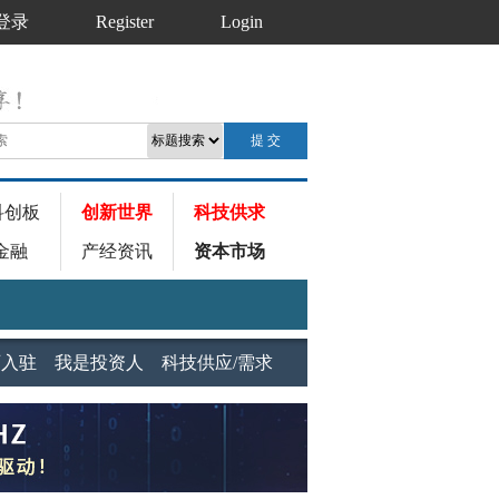
登录
Register
Login
科创板
创新世界
科技供求
金融
产经资讯
资本市场
师入驻
我是投资人
科技供应/需求