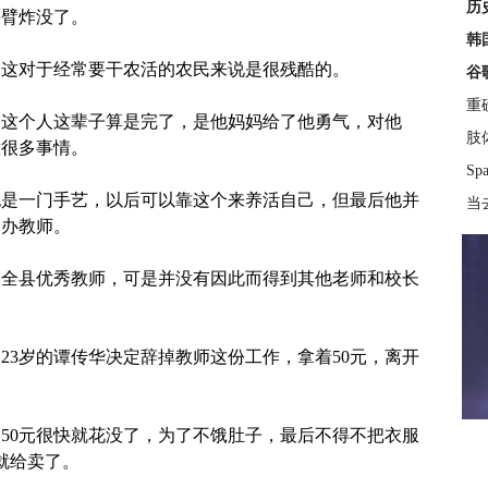
历
手臂炸没了。
韩
，这对于经常要干农活的农民来说是很残酷的。
谷
重
为这个人这辈子算是完了，是他妈妈给了他勇气，对他
肢
做很多事情。
S
也是一门手艺，以后可以靠这个来养活自己，但最后他并
当
民办教师。
为全县优秀教师，可是并没有因此而得到其他老师和校长
，23岁的谭传华决定辞掉教师这份工作，拿着50元，离开
50元很快就花没了，为了不饿肚子，最后不得不把衣服
元就给卖了。