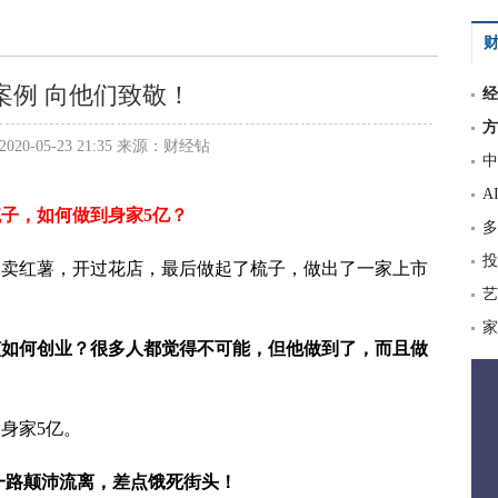
财
案例 向他们致敬！
经
方
20-05-23 21:35 来源：财经钻
中
A
梳子，如何做到身家5亿？
多
投
，卖红薯，开过花店，最后做起了梳子，做出了一家上市
艺
家
该如何创业？很多人都觉得不可能，但他做到了，而且做
身家5亿。
，一路颠沛流离，差点饿死街头！