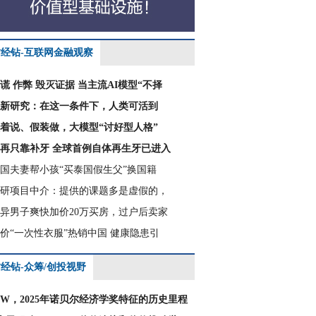
财经钻-互联网金融观察
谎 作弊 毁灭证据 当主流AI模型“不择
新研究：在这一条件下，人类可活到
着说、假装做，大模型“讨好型人格”
再只靠补牙 全球首例自体再生牙已进入
国夫妻帮小孩“买泰国假生父”换国籍
研项目中介：提供的课题多是虚假的，
异男子爽快加价20万买房，过户后卖家
价“一次性衣服”热销中国 健康隐患引
经钻-众筹/创投视野
CW，2025年诺贝尔经济学奖特征的历史里程