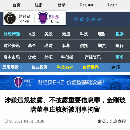
首页
注册
登录
Register
Login
财经精选
A股
美股
港股
科技
理财
搜索
财经资讯
基金
理财
私募
信托
期货
银行
资本市场
贷款
外汇
科创板
产经资讯
更多
更多
应用场景 ：
创业投资
科技供求
创新世界
涉嫌违规披露、不披露重要信息罪，金刚玻
璃董事庄毓新被刑事拘留
日期: 2021-04-01 10:36
来源：北京商报