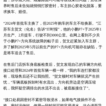
养时售后未告知就悄悄打胶密封，车主担心胶老化脱落，要
求换车、赔偿。
“2024年首批车主换了，但2025年购车的车主不给换新。”江
苏车主贺文（化名）告诉“IT时报”，他的小鹏P7+于2025年1
月生产、2月提车，行驶不到3000公里。在网上看到不少关
于小鹏P7+方向系统故障的帖子后，贺文赶紧加入车主群，
并了解到2025年5月以前生产的P7+方向机可能存在缺陷，于
是将车送去了售后。
在售后门店拆车身底板检查后，贺文发现自己的车辆方向机
接口处理和2024年首批车辆一模一样，“我的车连打胶都没
有，现场售后还不让我拍照。”贺文顿时对车辆状况产生担
忧，“车辆底板拆卸时有水流出，方向机旁边是空调压缩
机，我怀疑空调排出的水流不出去，被底板接住了”。
“接口处易因密封不紧密导致浸水，如果电气接插件不合
格、密封没做好，使用一段时间可能容易进水，这会进而导