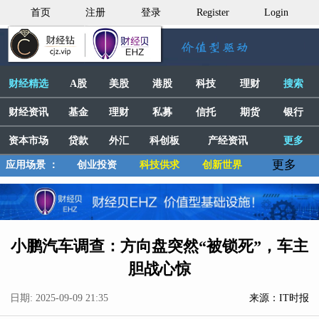
首页
注册
登录
Register
Login
财经精选
A股
美股
港股
科技
理财
搜索
财经资讯
基金
理财
私募
信托
期货
银行
资本市场
贷款
外汇
科创板
产经资讯
更多
更多
应用场景 ：
创业投资
科技供求
创新世界
小鹏汽车调查：方向盘突然“被锁死”，车主
胆战心惊
日期: 2025-09-09 21:35
来源：IT时报