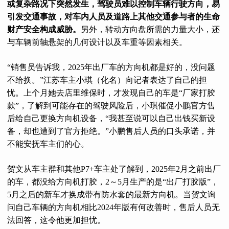
或复杂路况下突然发生，驾驶员难以控制车辆行驶方向，易
引发交通事故，对车内人员及道路上其他交通参与者的生命
财产安全构成威胁。
另外，转动方向盘所需的力量大小，还
与车辆前轴悬架的几何设计以及车重等因素相关。
“销售员告诉我，2025年出厂车的方向机都是好的，没问题
不给换。”江苏车主小琪（化名）向记者表达了自己的担
忧。上个月她去店里维保时，才发现自己的车是“厂家打胶
款”，了解到可能存在的驾驶风险后，小琪催促小鹏官方售
后给自己更换方向机设备，“我甚至说可以自己出钱买新设
备，却也遭到了官方拒绝。”小鹏售后人员的口头承诺，并
不能安抚车主们的心。
贺文从车主群和其他P7+车主处了解到，2025年2月之前出厂
的车，都没给方向机打胶，2～5月生产的是“出厂打胶版”，
5月之后的新车才换成带有防水套的最新方向机。当贺文询
问自己车辆的方向机相比2024年版有何改善时，售后人员无
法回答，这令他更加担忧。