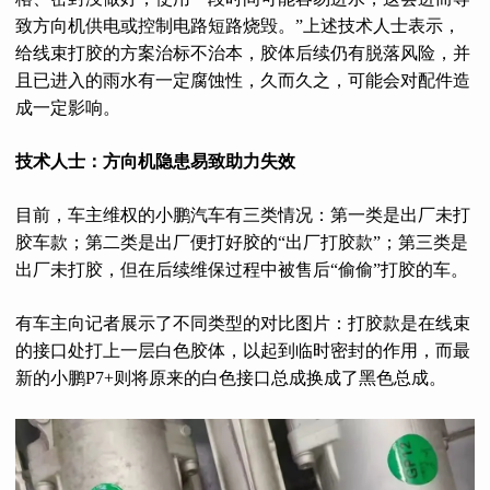
致方向机供电或控制电路短路烧毁。”上述技术人士表示，
给线束打胶的方案治标不治本，胶体后续仍有脱落风险，并
且已进入的雨水有一定腐蚀性，久而久之，可能会对配件造
成一定影响。
技术人士：方向机隐患易致助力失效
目前，车主维权的小鹏汽车有三类情况：第一类是出厂未打
胶车款；第二类是出厂便打好胶的“出厂打胶款”；第三类是
出厂未打胶，但在后续维保过程中被售后“偷偷”打胶的车。
有车主向记者展示了不同类型的对比图片：打胶款是在线束
的接口处打上一层白色胶体，以起到临时密封的作用，而最
新的小鹏P7+则将原来的白色接口总成换成了黑色总成。