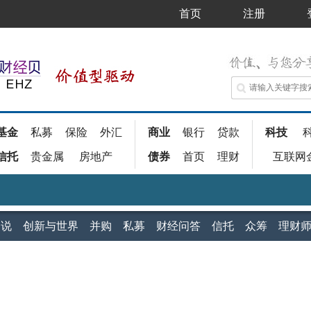
首页
注册
基金
私募
保险
外汇
商业
银行
贷款
科技
信托
贵金属
房地产
债券
首页
理财
互联网
家说
创新与世界
并购
私募
财经问答
信托
众筹
理财