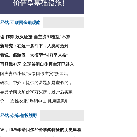
财经钻-互联网金融观察
谎 作弊 毁灭证据 当主流AI模型“不择
新研究：在这一条件下，人类可活到
着说、假装做，大模型“讨好型人格”
再只靠补牙 全球首例自体再生牙已进入
国夫妻帮小孩“买泰国假生父”换国籍
研项目中介：提供的课题多是虚假的，
异男子爽快加价20万买房，过户后卖家
价“一次性衣服”热销中国 健康隐患引
经钻-众筹/创投视野
CW，2025年诺贝尔经济学奖特征的历史里程