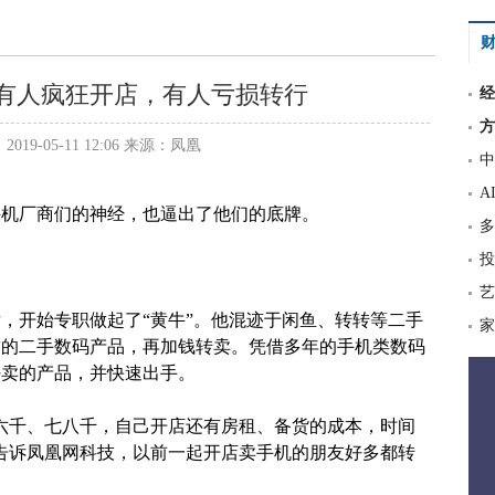
财
有人疯狂开店，有人亏损转行
经
方
19-05-11 12:06 来源：凤凰
中
A
手机厂商们的神经，也逼出了他们的底牌。
多
投
艺
后，开始专职做起了“黄牛”。他混迹于闲鱼、转转等二手
家
封的二手数码产品，再加钱转卖。凭借多年的手机类数码
好卖的产品，并快速出手。
六千、七八千，自己开店还有房租、备货的成本，时间
告诉凤凰网科技，以前一起开店卖手机的朋友好多都转