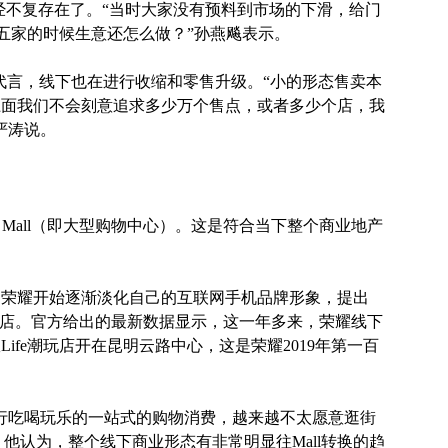
已经不复存在了。“当时大家没有预料到市场的下滑，给门
四五家的时候生意还怎么做？”孙燕飚表示。
明星代言，线下也在进行收缩和零售升级。“小的形态售卖本
上面我们不会刻意追求多少万个售点，或者多少个店，我
严涛说。
ng Mall（即大型购物中心）。这是符合当下整个商业地产
的荣耀开始逐渐淡化自己的互联网手机品牌形象，提出
开店。官方给出的最新数据显示，这一年多来，荣耀线下
Life潮玩店开在昆明云路中心，这是荣耀2019年第一百
行吃喝玩乐的一站式的购物消费，越来越不太愿意逛街
。他认为，整个线下商业形态有非常明显往Mall转换的趋