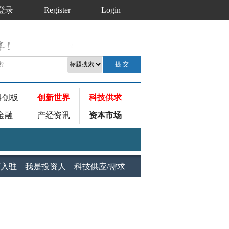
登录
Register
Login
科创板
创新世界
科技供求
金融
产经资讯
资本市场
师入驻
我是投资人
科技供应/需求