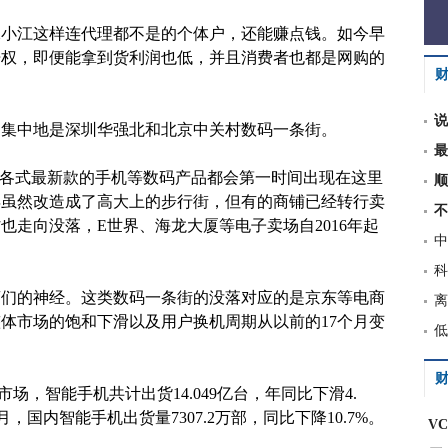
像小江这样连代理都不是的个体户，还能赚点钱。如今早
语权，即便能拿到货利润也低，并且消费者也都是网购的
说
的集中地是深圳华强北和北京中关村数码一条街。
最
，各式最新款的手机等数码产品都会第一时间出现在这里
顺
年虽然改造成了高大上的步行街，但有的商铺已经转行卖
不
也走向没落，E世界、海龙大厦等电子卖场自2016年起
中
科
商们的神经。这类数码一条街的没落对应的是京东等电商
离
体市场的饱和下滑以及用户换机周期从以前的17个月变
低
财
市场，智能手机共计出货14.049亿台，年同比下滑4.
月，国内智能手机出货量7307.2万部，同比下降10.7%。
V