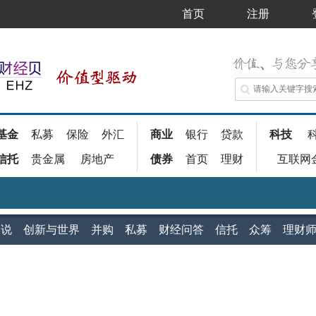
首页
注册
基金
私募
保险
外汇
商业
银行
贷款
科技
信托
贵金属
房地产
债券
首页
理财
互联网
家说
创新与世界
并购
私募
财经问答
信托
众筹
理财