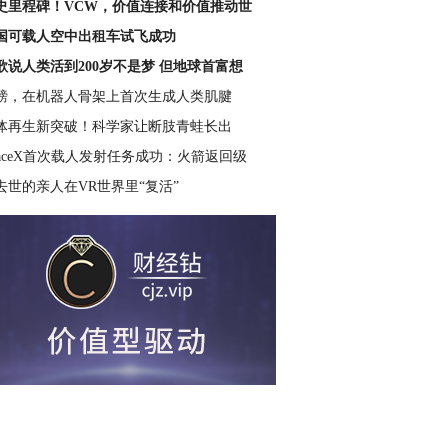
史里程碑！VCW，价值连接和价值推动世
国可载人空中出租车试飞成功
歌说人类活到200岁不是梦 但地球首富想
磅，在机器人骨架上首次生成人类肌腱
体再生新突破！科学家让断肢青蛙长出
paceX首次载人发射任务成功：火箭返回级
去世的亲人在VR世界里“复活”