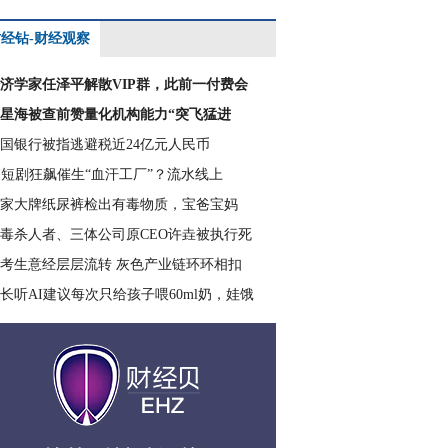
经钻-财经观察
济学家任泽平解散VIP群，此前一付费会
星海被查前赞量化机构能力“突飞猛进
国银行被指逃避税近24亿元人民币
I短剧狂飙催生“血汗工厂”？流水线上
家大牌纸尿裤检出有毒物质，宝爸宝妈
毒杀人者、三体公司原CEO许垚被执行死
考生意经层层流转 灰色产业链环环相扣
长听AI建议每次只给孩子喂60ml奶，娃饿