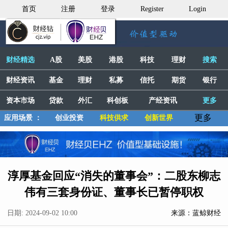
首页
注册
登录
Register
Login
财经精选
A股
美股
港股
科技
理财
搜索
财经资讯
基金
理财
私募
信托
期货
银行
资本市场
贷款
外汇
科创板
产经资讯
更多
更多
应用场景 ：
创业投资
科技供求
创新世界
淳厚基金回应“消失的董事会”：二股东柳志
伟有三套身份证、董事长已暂停职权
日期: 2024-09-02 10:00
来源：蓝鲸财经