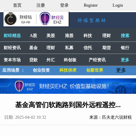
首页
注册
登录
Register
Login
财经精选
A股
美股
港股
科技
理财
搜索
财经资讯
基金
理财
私募
信托
期货
银行
资本市场
贷款
外汇
科创板
产经资讯
更多
更多
应用场景 ：
创业投资
科技供求
创新世界
基金高管们软跑路到国外远程遥控...
日期: 2025-04-02 10:32
来源：匹夫老六说财税