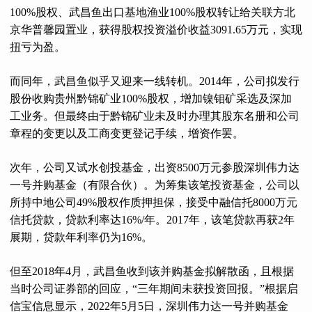
100%股权、武昌鱼出口基地渔业100%股权转让给关联方北
京华普馨园置业，获得股权投资溢价收益3091.65万元，实现
扭亏为盈。
而同年，武昌鱼似乎又迎来一线转机。2014年，公司拟发行
股份收购贵州黔锦矿业100%股权，增加镍钼矿采选及深加
工业务。但最终由于黔锦矿业未及时办理其股东名册和公司
章程的变更以及工商变更登记手续，增资作罢。
次年，公司又试水创投基金，出资8500万元参股深圳伟力达
一号并购基金（有限合伙）。为筹集该笔投资基金，公司以
所持中地公司49%股权作质押担保，接受中融信托8000万元
信托贷款，贷款利率达16%/年。2017年，该笔贷款再获2年
展期，贷款年利率仍为16%。
但至2018年4月，武昌鱼收到该并购基金拟解散函，且根据
当时公司证券部的回应，“三年期间未获投资回报。”根据启
信宝信息显示，2022年5月5日，深圳伟力达一号并购基金