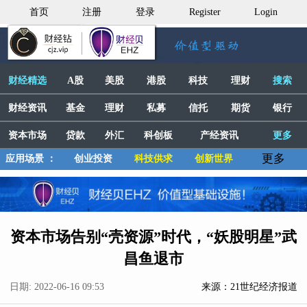
首页
注册
登录
Register
Login
财经精选
A股
美股
港股
科技
理财
搜索
财经资讯
基金
理财
私募
信托
期货
银行
资本市场
贷款
外汇
科创板
产经资讯
更多
更多
应用场景 ：
创业投资
科技供求
创新世界
资本市场告别“壳资源”时代，“妖股明星”武
昌鱼退市
日期: 2022-06-16 09:53
来源：21世纪经济报道