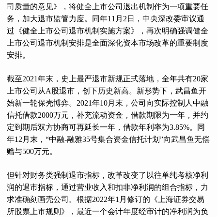
司质量的意见》，将健全上市公司退出机制作为一项重要任
务，加大退市监管力度。同年11月2日，中央深改委审议通
过《健全上市公司退市机制实施方案》，再次明确强调健全
上市公司退市机制安排是全面深化资本市场改革的重要制度
安排。
截至2021年末，史上最严退市新规正式落地，全年共有20家
上市公司从A股退市，创下历史新高。新形势下，武昌鱼开
始新一轮保壳博弈。2021年10月末，公司向实际控制人中融
信托借款2000万元，补充流动资金，借款期限为一年，并约
定到期后双方协商可再延长一年，借款年利率为3.85%。同
年12月末，“中融-融雅35号集合资金信托计划”向武昌鱼无偿
赠与500万元。
但针对财务类强制退市指标，改革改变了以往单纯考核净利
润的退市指标，通过营业收入和扣非净利润的组合指标，力
求准确刻画壳公司。根据2022年1月修订的《上海证券交易
所股票上市规则》，最近一个会计年度经审计的净利润为负