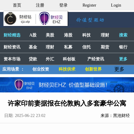
首页
注册
登录
Register
Login
财经精选
A股
美股
港股
科技
理财
搜索
财经资讯
基金
理财
私募
信托
期货
银行
资本市场
贷款
外汇
科创板
产经资讯
更多
更多
应用场景 ：
创业投资
科技供求
创新世界
许家印前妻据报在伦敦购入多套豪华公寓
日期: 2025-06-22 23:02
来源：黑池财经