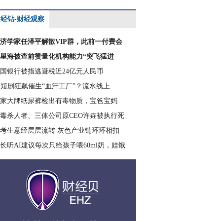
经钻-财经观察
济学家任泽平解散VIP群，此前一付费会
星海被查前赞量化机构能力“突飞猛进
国银行被指逃避税近24亿元人民币
I短剧狂飙催生“血汗工厂”？流水线上
家大牌纸尿裤检出有毒物质，宝爸宝妈
毒杀人者、三体公司原CEO许垚被执行死
考生意经层层流转 灰色产业链环环相扣
长听AI建议每次只给孩子喂60ml奶，娃饿