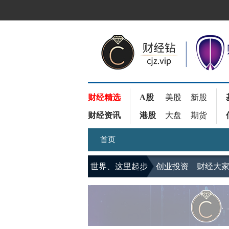
财经精选
A股
美股
新股
财经资讯
港股
大盘
期货
首页
世界、这里起步
创业投资
财经大