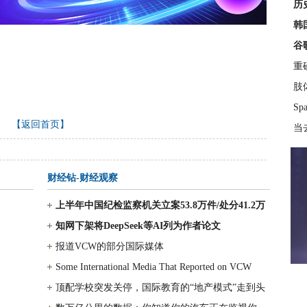
历
韩
谷
重
肢
S
【返回首页】
当
财经钻-财经观察
上半年中国纪检监察机关立案53.8万件/处分41.2万
人，其中处分包括省部级及以上
知网下架将DeepSeek等AI列为作者论文
报道VCW的部分国际媒体
Some International Media That Reported on VCW
顶配学校突发关停，国际教育的“地产模式”走到头