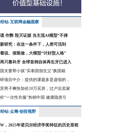
财经钻-互联网金融观察
谎 作弊 毁灭证据 当主流AI模型“不择
新研究：在这一条件下，人类可活到
着说、假装做，大模型“讨好型人格”
再只靠补牙 全球首例自体再生牙已进入
国夫妻帮小孩“买泰国假生父”换国籍
研项目中介：提供的课题多是虚假的，
异男子爽快加价20万买房，过户后卖家
价“一次性衣服”热销中国 健康隐患引
经钻-众筹/创投视野
CW，2025年诺贝尔经济学奖特征的历史里程