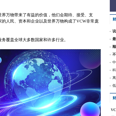
世界万物带来了有益的价值，他们会期待、接受、支
家的人民、资本和企业以及世界万物构成了VCW非常庞
说
最
业务覆盖全球大多数国家和许多行业。
顺
不
中
科
离
低
财
V