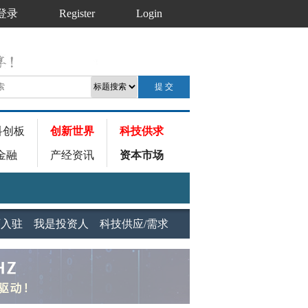
登录
Register
Login
科创板
创新世界
科技供求
金融
产经资讯
资本市场
师入驻
我是投资人
科技供应/需求