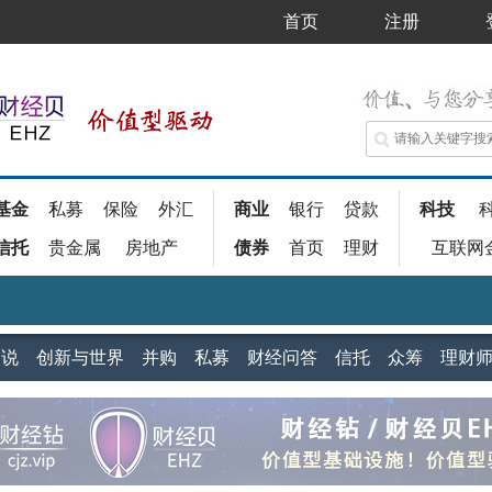
首页
注册
基金
私募
保险
外汇
商业
银行
贷款
科技
信托
贵金属
房地产
债券
首页
理财
互联网
家说
创新与世界
并购
私募
财经问答
信托
众筹
理财