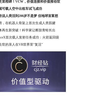
史里程碑！VCW，价值连接和价值推动世
国可载人空中出租车试飞成功
歌说人类活到200岁不是梦 但地球首富想
磅，在机器人骨架上首次生成人类肌腱
体再生新突破！科学家让断肢青蛙长出
paceX首次载人发射任务成功：火箭返回级
去世的亲人在VR世界里“复活”