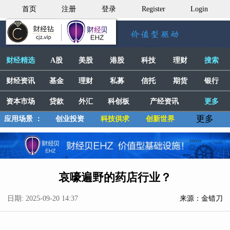
首页
注册
登录
Register
Login
财经精选
A股
美股
港股
科技
理财
搜索
财经资讯
基金
理财
私募
信托
期货
银行
资本市场
贷款
外汇
科创板
产经资讯
更多
更多
应用场景 ：
创业投资
科技供求
创新世界
哀嚎遍野的药店行业？
日期: 2025-09-20 14:37
来源：金错刀