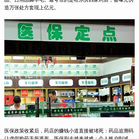
造万张处方套现上亿元。
医保政策收紧后，药店的赚钱小道直接被堵死：药品追溯码
让虚假购药无所遁形，医保刷卡越来越难；个人账户削减，