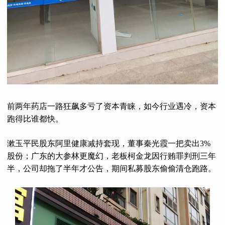
前两年药店一路狂飙多亏了资本青睐，如今行业遇冷，资本
跑得比谁都快。
漱玉平民股东阿里健康减持套现，董事秦光霞一把卖出3%
股份；广东的大参林更魔幻，老板柯金龙因行贿罪判刑三年
半，公司却拖了半年才公告，期间私募股东偷偷清仓跑路。