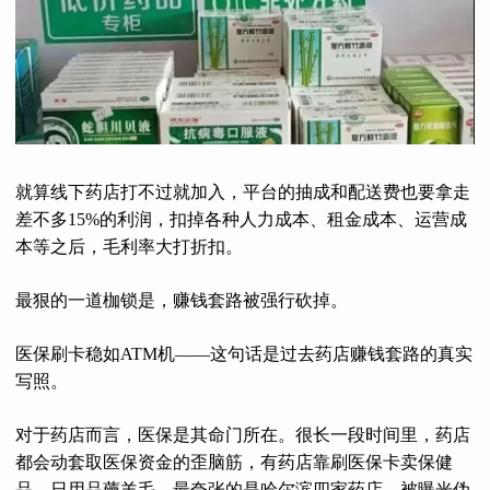
就算线下药店打不过就加入，平台的抽成和配送费也要拿走
差不多15%的利润，扣掉各种人力成本、租金成本、运营成
本等之后，毛利率大打折扣。
最狠的一道枷锁是，赚钱套路被强行砍掉。
医保刷卡稳如ATM机——这句话是过去药店赚钱套路的真实
写照。
对于药店而言，医保是其命门所在。很长一段时间里，药店
都会动套取医保资金的歪脑筋，有药店靠刷医保卡卖保健
品、日用品薅羊毛。最夸张的是哈尔滨四家药店，被曝光伪