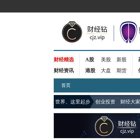
财经精选
A股
美股
新股
财经资讯
港股
大盘
期货
首页
世界、这里起步
创业投资
财经大