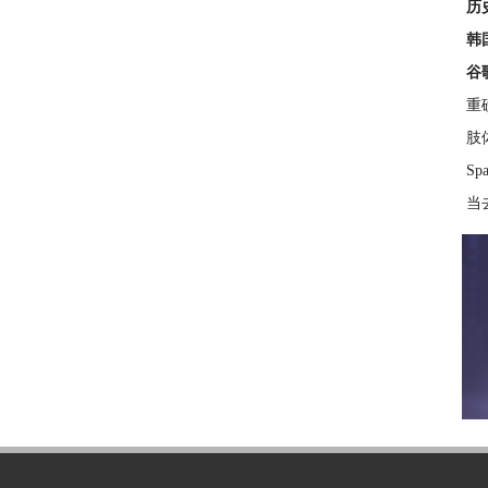
历
韩
谷
重
肢
S
当