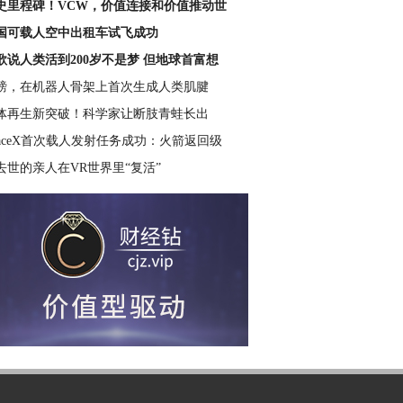
史里程碑！VCW，价值连接和价值推动世
国可载人空中出租车试飞成功
歌说人类活到200岁不是梦 但地球首富想
磅，在机器人骨架上首次生成人类肌腱
体再生新突破！科学家让断肢青蛙长出
paceX首次载人发射任务成功：火箭返回级
去世的亲人在VR世界里“复活”