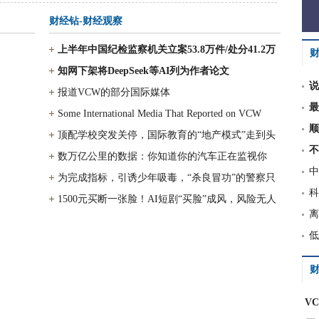
财经钻-财经观察
上半年中国纪检监察机关立案53.8万件/处分41.2万
人，其中处分包括省部级及以上
知网下架将DeepSeek等AI列为作者论文
说
报道VCW的部分国际媒体
最
Some International Media That Reported on VCW
顺
顶配学校突发关停，国际教育的“地产模式”走到头
不
了？
数万亿公里的数据：你知道你的汽车正在监视你
中
吗？
为完成指标，引诱少年吸毒，“杀良冒功”的警察只
科
判5年？
1500元买断一张脸！AI短剧“买脸”成风，风险无人
离
兜底，肖像生意成灰色产业
低
财
V