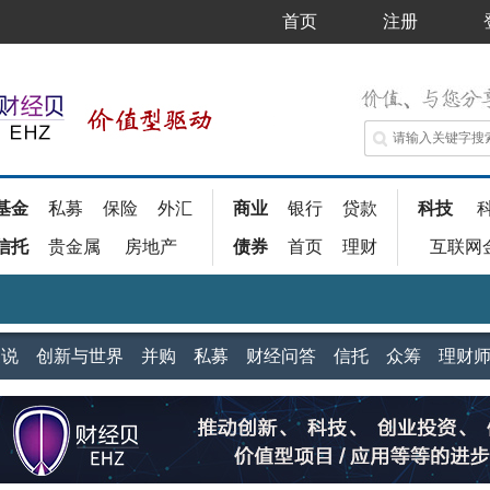
首页
注册
基金
私募
保险
外汇
商业
银行
贷款
科技
信托
贵金属
房地产
债券
首页
理财
互联网
家说
创新与世界
并购
私募
财经问答
信托
众筹
理财