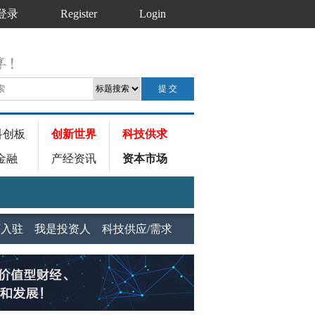
登录
Register
Login
科创板
创新世界
科技供求
金融
产经资讯
资本市场
师入驻
我是投资人
科技供应/需求