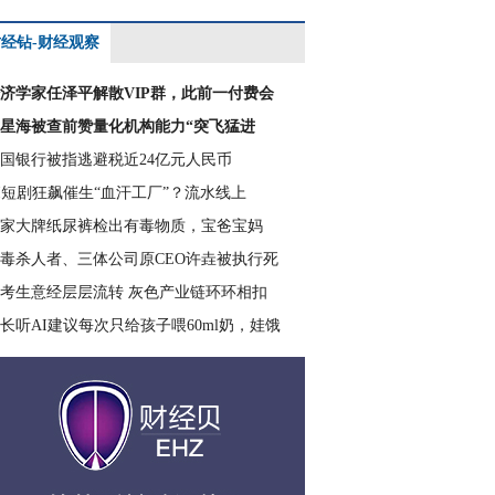
经钻-财经观察
济学家任泽平解散VIP群，此前一付费会
星海被查前赞量化机构能力“突飞猛进
国银行被指逃避税近24亿元人民币
I短剧狂飙催生“血汗工厂”？流水线上
家大牌纸尿裤检出有毒物质，宝爸宝妈
毒杀人者、三体公司原CEO许垚被执行死
考生意经层层流转 灰色产业链环环相扣
长听AI建议每次只给孩子喂60ml奶，娃饿