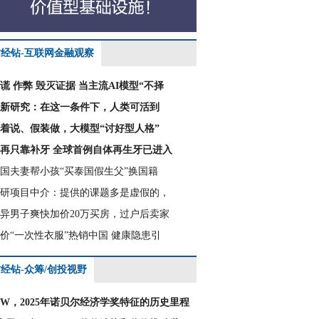
财经钻-互联网金融观察
谎 作弊 毁灭证据 当主流AI模型“不择
新研究：在这一条件下，人类可活到
着说、假装做，大模型“讨好型人格”
再只靠补牙 全球首例自体再生牙已进入
国夫妻帮小孩“买泰国假生父”换国籍
研项目中介：提供的课题多是虚假的，
异男子爽快加价20万买房，过户后卖家
价“一次性衣服”热销中国 健康隐患引
经钻-众筹/创投视野
CW，2025年诺贝尔经济学奖特征的历史里程