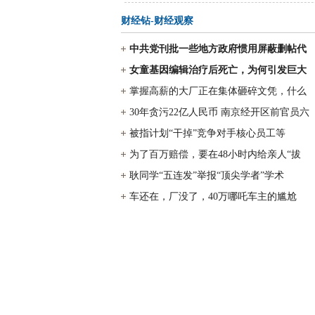
财经钻-财经观察
中共党刊批一些地方政府惯用屏蔽删帖代
女童基因编辑治疗后死亡，为何引发巨大
掌握高薪的大厂正在集体砸碎文凭，什么
30年贪污22亿人民币 南京经开区前官员六
被指计划“干掉”竞争对手核心员工等
为了百万赔偿，要在48小时内给亲人“拔
耿同学“五连发”举报“顶尖学者”学术
车还在，厂没了，40万哪吒车主的尴尬