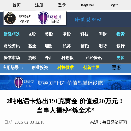
首页
注册
登录
Register
Login
财经精选
A股
美股
港股
科技
理财
搜索
财经资讯
基金
理财
私募
信托
期货
银行
资本市场
贷款
外汇
科创板
产经资讯
更多
更多
应用场景 ：
创业投资
科技供求
创新世界
2吨电话卡炼出191克黄金 价值超20万元！
当事人揭秘“炼金术”
日期: 2026-02-03 12:18
来源：每日经济新闻