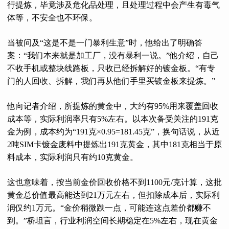
行提炼，毕竟涉及危化品处理，且处理过程中会产生有毒气
体等，不安全也不环保。
当被问及“这是不是一门暴利生意”时，他给出了明确答
案：“我们本来就是加工厂，没有暴利一说。”他介绍，自己
不收手机或整块线路板，只收已经拆解好的镀金板。“有专
门的人回收、拆解，我们再从他们手里买镀金板来提炼。”
他向记者介绍，所提炼的黄金中，大约有95%用来覆盖回收
成本等，实际利润率只有5%左右。以本次备受关注的191克
金为例，成本约为“191克×0.95=181.45克”，换句话说，从近
2吨SIM卡镀金废料中提炼出191克黄金，其中181克相当于原
料成本，实际利润只有约10克黄金。
这也意味着，按当前金价回收价格不到1100元/克计算，这批
黄金总价值最高能达到21万元左右，但扣除成本后，实际利
润仅约1万元。“金价稍微跌一点，可能连这点差价都赚不
到。”桥坦言，行业利润空间长期稳定在5%左右，现在黄金