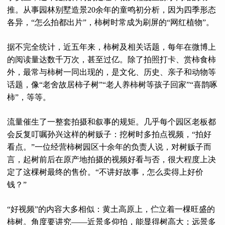
推。从事园林别墅造景20余年的童鸣初分析，因为四季形态
各异，“怎么拍都出片”，柿树时常成为刷屏的“网红植物”。
据不完全统计，近五年来，柿树及相关话题，每年在微博上
的阅读量达数千万次，甚至过亿。除了拍照打卡、赏柿食柿
外，最常与柿树一同出现的，是文化、历史、亲子和动物等
话题，像“老舍故居柿子树”“老人养柿树等孩子回家”“喜鹊啄
柿”，等等。
流量催生了一整套拍摄和叙事的规矩。几乎每个园区老板都
会反复叮嘱孙兴这样的树贩子：挖树时多拍点视频，“拍好
看点。”一位经营柿树园区十余年的负责人说，对树贩子而
言，起树前后在原产地拍摄的视频好看与否，很大程度上决
定了这棵树最终的售价。“不讲好故事，怎么卖得上好价
钱？”
“好视频”的内容大多相似：黄土高原上，伫立着一棵旺盛的
柿树。角度要讲究——近景多仰拍，能显得树高大；远景多