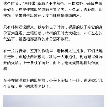
这个时节，“旱腰带”新添了不少颜色。一棵棵野小蒜最先顶
开砂石，在旱作梯田的缝隙里冒了尖。不久后，杏花白、山
桃粉，苹果树生出嫩芽，麦苗旺得像墨绿的河。
只有柿树还没醒来。秋冬剥去了叶片，裸露的枝干令它的身
价更为直观。土壤松动，挖树的工时大大缩短。20℃左右的
气温下，暴露根部蒸腾的水分还不致死。
在一片片低矮、整齐的作物里，老柿树太过扎眼。它们从地
底迸出，蹿起快两层楼高，壮得一人难抱住。树冠繁得像炸
开的火焰，上千条枝丫向外、向上，毫无规律地扭动伸展
着。
车停在铺满秸秆的田埂前，孙兴下车扫了一眼，迅速锁定几
个目标，剩下的就看老赵了。