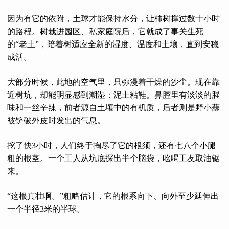
因为有它的依附，土球才能保持水分，让柿树撑过数十小时
的路程。树栽进园区、私家庭院后，它就成了事关生死
的“老土”，陪着树适应全新的湿度、温度和土壤，直到安稳
成活。
大部分时候，此地的空气里，只弥漫着干燥的沙尘。现在靠
近树坑，却能明显感到潮湿：泥土粘鞋。鼻腔里有淡淡的腥
味和一丝辛辣，前者源自土壤中的有机质，后者则是野小蒜
被铲破外皮时发出的气息。
挖了快3小时，人们终于掏尽了它的根须，还有七八个小腿
粗的根茎。一个工人从坑底探出半个脑袋，吆喝工友取油锯
来。
“这根真壮啊。”粗略估计，它的根系向下、向外至少延伸出
一个半径3米的半球。