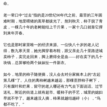
命。
老一辈口中“过去”指的是20世纪90年代之前。最苦的三年困
难时期，地里喂猪的蒿草都拔光了。熬到秋天，柿子脱了青
皮，一棵几十年的老树能结上千斤果，一家十几口就靠它撑
到来年开春。
它也是那时家里唯一的经济来源。一位快八十岁的老人记
得，数九寒天里，她光脚穿着布鞋，跟父亲走几十里路进城
卖柿子，卖完走回来，脚上磨得全是血——好在卖下的几十
块钱，总算够给两个妹妹扯一件新衣。
如今，地里的柿子随便摘，没人会去对分家账本上的“左起
第几棵”了。人住的离柿树越来越远，那棵歪脖柿子树下，
只有腐叶和烂果，留守的老人哪还有力气去下面说话。过节
送礼，附近的街道上就有超市。暖柿子的手艺，城里的媳妇
早就不学了。越来越没人摘，柿果就越结越碎（小），“鸟
都不吃了。”