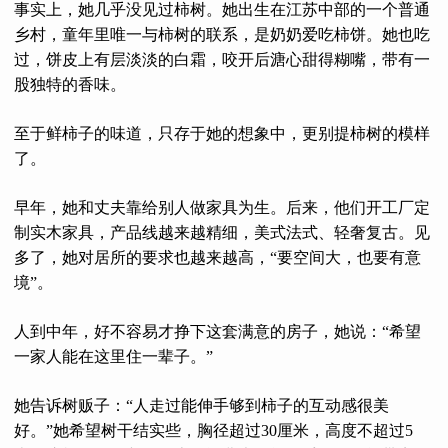
事实上，她几乎没见过柿树。她出生在江苏中部的一个普通
乡村，童年里唯一与柿树的联系，是奶奶爱吃柿饼。她也吃
过，饼皮上有层淡淡的白霜，咬开后溏心甜得糊嘴，带有一
股独特的香味。
至于鲜柿子的味道，只存于她的想象中，更别提柿树的模样
了。
早年，她和丈夫靠给别人做家具为生。后来，他们开工厂定
制实木家具，产品线越来越精细，美式法式、轻奢复古。见
多了，她对居所的要求也越来越高，“要空间大，也要有意
境”。
人到中年，好不容易才挣下这套满意的房子，她说：“希望
一家人能在这里住一辈子。”
她告诉树贩子：“人走过能伸手够到柿子的互动感很美
好。”她希望树干结实些，胸径超过30厘米，高度不超过5