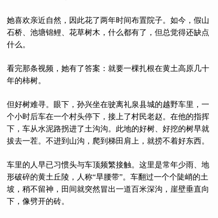
她喜欢亲近自然，因此花了两年时间布置院子。如今，假山
石桥、池塘锦鲤、花草树木，什么都有了，但总觉得还缺点
什么。
看完那条视频，她有了答案：就要一棵扎根在黄土高原几十
年的柿树。
但好树难寻。眼下，孙兴坐在驶离礼泉县城的越野车里，一
个小时后车在一个村头停下，接上了村民老赵。在他的指挥
下，车从水泥路拐进了土沟沟。此地的好树、好挖的树早就
拔去一茬。不进到山沟，爬到梯田肩上，就捞不着好东西。
车里的人早已习惯头与车顶频繁接触。这里是常年少雨、地
形破碎的黄土丘陵，人称“旱腰带”。车翻过一个个陡峭的土
坡，稍不留神，田间就突然冒出一道百米深沟，崖壁垂直向
下，像劈开的砖。