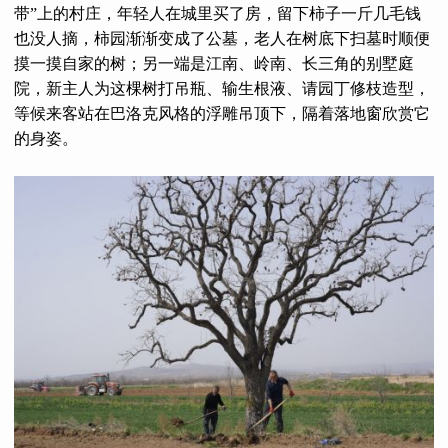
带”上的村庄，年轻人在城里买了房，留下柿子一斤几毛钱
也没人摘，柿园渐渐变成了公墓，老人在树底下扫墓时顺便
摸一摸自家的树；另一端是江南、岭南、长三角的别墅庭
院，新主人为这棵树打吊瓶、输生根液、请园丁修枝造型，
等候来客站在巴洛克风格的浮雕吊顶下，隔着落地窗欣赏它
的身姿。