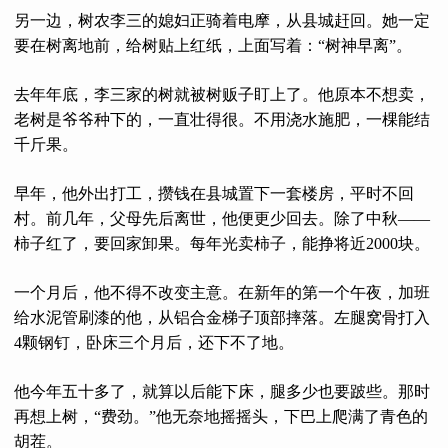
另一边，树农李三的媳妇正骑着电摩，从县城赶回。她一定
要在树离地前，给树贴上红纸，上面写着：“树神早离”。
去年年底，李三家的树就被树贩子盯上了。他原本不想卖，
老树是爷爷种下的，一直壮得很。不用浇水施肥，一棵能结
千斤果。
早年，他外出打工，攒钱在县城置下一套楼房，平时不回
村。前几年，父母先后离世，他便更少回去。除了中秋——
柿子红了，要回家卸果。每年光卖柿子，能挣将近2000块。
一个月后，他不得不改变主意。在新年的第一个午夜，加班
给水泥管刷漆的他，从铝合金梯子顶部摔落。左腿窝骨打入
4颗钢钉，卧床三个月后，还下不了地。
他今年五十多了，就算以后能下床，腿多少也要跛些。那时
再想上树，“费劲。”他无奈地摇摇头，下巴上爬满了青色的
胡茬。