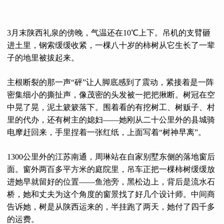
3月末陕西礼泉的傍晚，气温还在10℃上下。吊机的支臂砸
进土里，钢索缓缓收紧，一棵八十岁的柿树从它生长了一辈
子的地里被拔起来。
主根断裂的那一声“砰”让人脚底感到了震动，紧接着是一阵
密集细小的撕扯声，像茂密的头发被一把把揪断。树冠在空
中晃了晃，泥土簌簌落下。围着看的有挖树工、树贩子、村
里的代办，还有树主的媳妇——她刚从二十公里外的县城骑
电摩赶回来，手里捏着一张红纸，上面写着“树神早离”。
1300公里外的江苏南通，周琳站在自家别墅东侧的落地窗后
面。窗外两百多平方米的庭院里，吊车正把一棵柿树缓缓放
进她早就留好的位置——鱼池旁，黑松边上，背后是流水石
桥，她和丈夫为这个角度的窗景找了好几个设计师。中间商
告诉她，树是从陕西运来的，半挂跑了两天，她付了四千多
的运费。