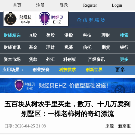
首页
注册
登录
Register
Login
财经精选
A股
美股
港股
科技
理财
搜索
财经资讯
基金
理财
私募
信托
期货
银行
资本市场
贷款
外汇
科创板
产经资讯
更多
更多
应用场景 ：
创业投资
科技供求
创新世界
五百块从树农手里买走，数万、十几万卖到
别墅区：一棵老柿树的奇幻漂流
日期: 2026-04-25 21:08
来源：新京报