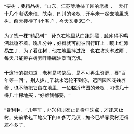
“要树，要精品树。”山东、江苏等地柿子园的老板，一天打
十几个电话来催。陕南、四川的老板，开车来一起去地里挑
树。前天接待了4个客户，今天又要来3个。
为了找一棵“精品树”，孙兴在地里从白跑到黑，腿疼得不喝
酒就睡不着。晚几分钟，好树就可能被同行盯上，喷上红漆
易主了。为了看住树，他在地里摔过跤，也在坟头淋过雨，
每天只能蹲在树旁呼噜碗油泼面充饥。
干这行的都知道，老树是稀缺品、是不可再生资源，要“百
年等一回”。别人拔走了就永远轮不到你。运回园区花钱养
着，也不能把它留在地里。一位临沂柿园的老板，习惯几十
棵几十棵地买，“好赖我都要。”
“暴利啊。”几年前，孙兴和朋友正是看中这点，才跑来贩
树。先前承包工地欠下的30多万元债，如今已经靠卖树还得
差不多了。