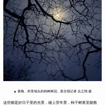
▲ 夜晚，村里地头的柿树树冠。新京报记者 丛之翔 摄
这些都是好日子里的光景，碰上苦年景，柿子树甚至能救