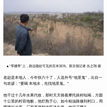
▲“旱腰带”上，路边随处可见的百米深沟。新京报记者 丛之翔 摄
老赵是本地人，今年快六十了，人送外号“地里鬼”，出自一
句农谚：“要喝 本地水，先找地里鬼。”
他干过十几年水果代收，那时天天骑着摩托挨村吆喝，方圆
十公里的村容地貌，他烂熟于心。如今柏油路修到村口，周