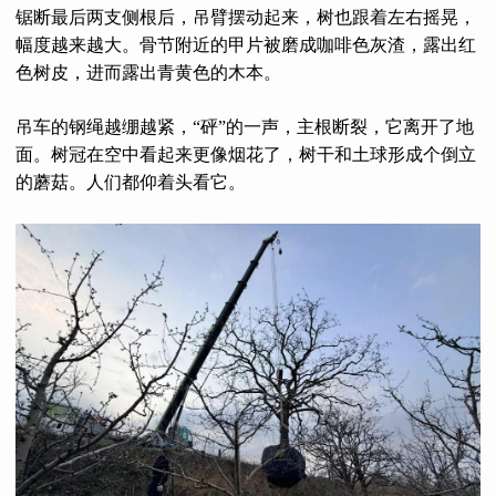
锯断最后两支侧根后，吊臂摆动起来，树也跟着左右摇晃，
幅度越来越大。骨节附近的甲片被磨成咖啡色灰渣，露出红
色树皮，进而露出青黄色的木本。
吊车的钢绳越绷越紧，“砰”的一声，主根断裂，它离开了地
面。树冠在空中看起来更像烟花了，树干和土球形成个倒立
的蘑菇。人们都仰着头看它。