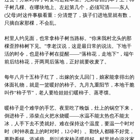
子树几棵、在哪块地上、左起第几个，必须写清——东人
(父母)对这件事极看重：分清楚了，孩子们进地里就有数，
只摘自家那棵，不会乱。
村里人约见面，也常拿柿子树当路标。“你来我村北头的那
棵歪脖柿树下见。”李老汉说，这是最日常的说法。下地干
活的时令，也是柿子树在提醒——“落柿花，走地下”，端午
前后结柿花，开两周后落地，正好就要收麦了。
每年八月十五柿子红了，出嫁的女儿回门，娘家能拿得出的
体面礼物，就是一篮暖好的柿子。九月九重阳节，本地干脆
叫作“柿子节”，老人要给娃娃们暖柿子、蒸枣馍。
暖柿子是个难学的手艺。夜里吃了晚饭，灶上的锅空下来，
倒进柿子，添柴点火把水烧暖——水温不能太热也不能太
冰，人手下去不烫就好。难在保持这个温度，要温一个时对
时（时钟表盘上的时对时，12小时）。勤快人都睡不好觉，
要勤看锅，添减柴。所以谁家柿子暖得好，村里就会说这家