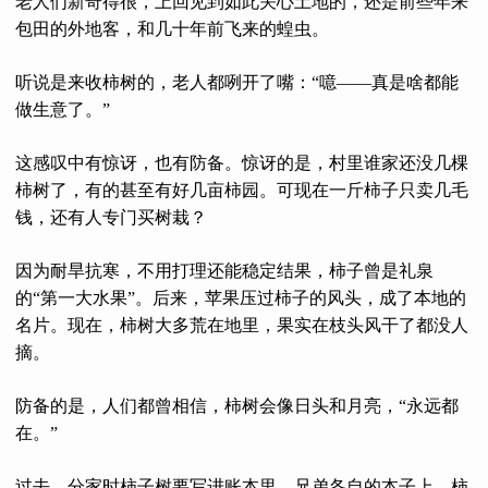
老人们新奇得很，上回见到如此关心土地的，还是前些年来
包田的外地客，和几十年前飞来的蝗虫。
听说是来收柿树的，老人都咧开了嘴：“噫——真是啥都能
做生意了。”
这感叹中有惊讶，也有防备。惊讶的是，村里谁家还没几棵
柿树了，有的甚至有好几亩柿园。可现在一斤柿子只卖几毛
钱，还有人专门买树栽？
因为耐旱抗寒，不用打理还能稳定结果，柿子曾是礼泉
的“第一大水果”。后来，苹果压过柿子的风头，成了本地的
名片。现在，柿树大多荒在地里，果实在枝头风干了都没人
摘。
防备的是，人们都曾相信，柿树会像日头和月亮，“永远都
在。”
过去，分家时柿子树要写进账本里。兄弟各自的本子上，柿