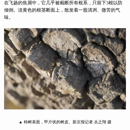
在飞扬的焦屑中，它几乎被截断所有根系，只留下3根以防
倾倒。淡黄色的根茎断面上，散发着一股清冽、微苦的气
味。
▲ 柿树表面，甲片状的树皮。新京报记者 丛之翔 摄