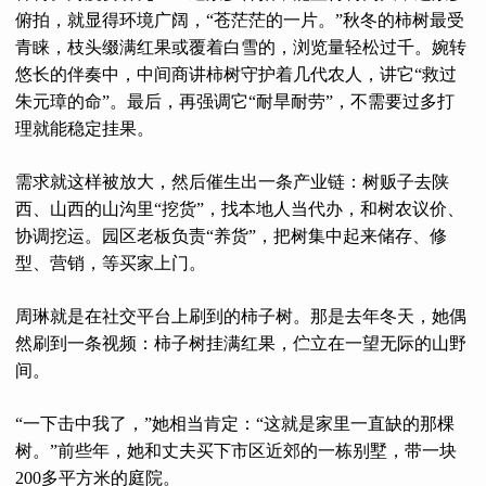
俯拍，就显得环境广阔，“苍茫茫的一片。”秋冬的柿树最受
青睐，枝头缀满红果或覆着白雪的，浏览量轻松过千。婉转
悠长的伴奏中，中间商讲柿树守护着几代农人，讲它“救过
朱元璋的命”。最后，再强调它“耐旱耐劳”，不需要过多打
理就能稳定挂果。
需求就这样被放大，然后催生出一条产业链：树贩子去陕
西、山西的山沟里“挖货”，找本地人当代办，和树农议价、
协调挖运。园区老板负责“养货”，把树集中起来储存、修
型、营销，等买家上门。
周琳就是在社交平台上刷到的柿子树。那是去年冬天，她偶
然刷到一条视频：柿子树挂满红果，伫立在一望无际的山野
间。
“一下击中我了，”她相当肯定：“这就是家里一直缺的那棵
树。”前些年，她和丈夫买下市区近郊的一栋别墅，带一块
200多平方米的庭院。