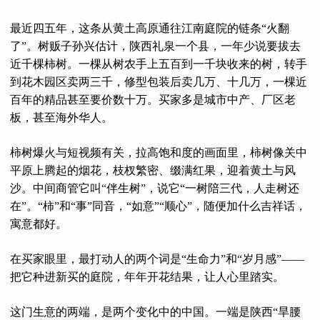
最近四五年，这条从黄土高原通往江南庭院的链条“火翻
了”。树贩子孙兴估计，陕西礼泉一个县，一年少说要拔去
近千棵柿树。一棵从树农手上五百到一千块收来的树，转手
到花木园区卖两三千，修型包装后卖几万、十几万，一棵近
百年的精品甚至要价数十万。买家多是城市中产、厂区老
板，甚至海外华人。
柿树爆火与短视频有关，拉高饱和度的画面里，柿树像关中
平原上腾起的烟花，枝杈繁密、缀满红果，迎着黄土与风
沙。中间商管它叫“伴生树”，说它“一树陪三代，人走树还
在”。“柿”和“事”同音，“如意”“顺心”，随便加什么吉祥话，
寓意都好。
在买家眼里，最打动人的两个词是“生命力”和“岁月感”——
把它种进新买的庭院，年年开花结果，让人心里踏实。
这门生意的两端，是两个变化中的中国。一端是陕西“旱腰