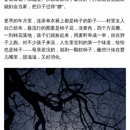
媳妇会当家，把日子过得“嫽”。
更早的年月里，连床单衣裤上都是柿子的影子——村里女人
自己纺布，最流行的图案是柿子花，淡黄色，四个方花瓣。
一到柿花落地，孩子们就捡起来，用麦秆串成一串，挂在脖
子上跑。对不少孩子来说，人生里尝到的第一个味道，恰恰
也是柿子——母亲若没奶，就剥一颗软柿子，蘸些汁抹在婴
儿嘴里，甜滋滋，又好消化。