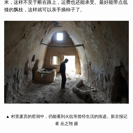
米，这样不至于断在路上，运费也还能承受。最好能带点低
矮的飘枝，这样就可以亲手摘柿子了。
▲ 村里废弃的窑洞中，仍能看到火炕等曾经生活的痕迹。新京报记
者 丛之翔 摄