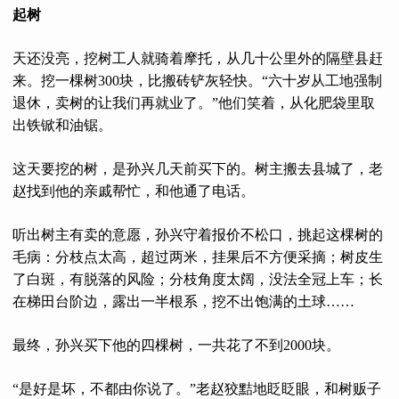
起树
天还没亮，挖树工人就骑着摩托，从几十公里外的隔壁县赶
来。挖一棵树300块，比搬砖铲灰轻快。“六十岁从工地强制
退休，卖树的让我们再就业了。”他们笑着，从化肥袋里取
出铁锨和油锯。
这天要挖的树，是孙兴几天前买下的。树主搬去县城了，老
赵找到他的亲戚帮忙，和他通了电话。
听出树主有卖的意愿，孙兴守着报价不松口，挑起这棵树的
毛病：分枝点太高，超过两米，挂果后不方便采摘；树皮生
了白斑，有脱落的风险；分枝角度太阔，没法全冠上车；长
在梯田台阶边，露出一半根系，挖不出饱满的土球……
最终，孙兴买下他的四棵树，一共花了不到2000块。
“是好是坏，不都由你说了。”老赵狡黠地眨眨眼，和树贩子