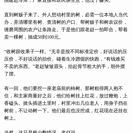
围建起冷库，厂家直接和农民谈生意，他没了赚头。
直到树贩子来了。外人想动村里的树，必需一位本地人当代
办，弄清哪里有树、查清树的户口、帮树贩子和树农议价，
缠磨周围的农户让条路走。于是他们跟老赵一拍即合，帮着
卖一棵树，抽成50到100元。
“收树跟收果子一样。”无非是按不同标准定价，好说话的压
压价，不好说话的抬价。碰着生冷蹭倔的快跑，“有钱难买
不卖的东西。”老赵皱皱眉头，抬起骨节粗大的手，朝外摆
了摆。
有一回，他们要挖一座老庙前的柿树。那树粗得两人抱不
住，和主家商量好之后，他们给树挂上红花，放过鞭炮，上
香磕头。掀头插进土里时，村里冲出几位老人，用身子挡在
树前，不让动树一下。他们最后也没挖成，红花现在还挂在
树上。
当然，这只是极少数情况。老赵说。