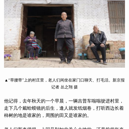
▲“旱腰带”上的村庄里，老人们闲坐在家门口聊天、打毛活。新京报
记者 丛之翔 摄
他记得，去年秋天的一个早晨，一辆吉普车嗡嗡驶进村里，
走下几个戴蛤蟆镜的后生，逢人就发纸烟卷，打听西边长着
柿树的地是谁家的，周围的田又是谁家的。