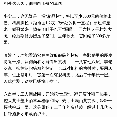
相处这么久，他明白压价的套路。
事实上，这无疑是一棵“精品树”，将以至少3000元的价格出
售。树身胸径（距地面1.2或1.3米处的树干直径）超过40厘
米，树冠繁密，掉光了叶子也不“漏眼”。五六根支干壮如大
腿，给后期修形留足了空间。去年秋天，它刚结了600多斤
果。
凑近了，才能看清它鳄鱼纹般皴裂的树皮，每颗鳞甲的厚度
将近一指。从侧面看才能看出玄机——一共有七八层。李老
汉说，柿树从指头粗的树苗，长成对把粗的幼树时，要用10
年。也正是那时，它第一次绽裂树皮，此后每十年长一层。
以此推测，这树已经快80岁了。
六点半，工人围成圈，开始挖“土球”。翻开腐叶和干柿果，
挖去黄土盖上的草本植物和蜗牛壳，土壤由黄变褐，轻轻一
握就抱成一团。这是累积了上千年的腐殖质，经过十几代人
耕种施肥才形成的垆土。