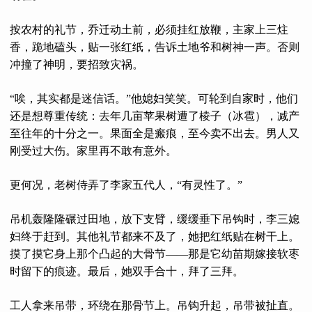
按农村的礼节，乔迁动土前，必须挂红放鞭，主家上三炷
香，跪地磕头，贴一张红纸，告诉土地爷和树神一声。否则
冲撞了神明，要招致灾祸。
“唉，其实都是迷信话。”他媳妇笑笑。可轮到自家时，他们
还是想尊重传统：去年几亩苹果树遭了棱子（冰雹），减产
至往年的十分之一。果面全是瘢痕，至今卖不出去。男人又
刚受过大伤。家里再不敢有意外。
更何况，老树侍弄了李家五代人，“有灵性了。”
吊机轰隆隆碾过田地，放下支臂，缓缓垂下吊钩时，李三媳
妇终于赶到。其他礼节都来不及了，她把红纸贴在树干上。
摸了摸它身上那个凸起的大骨节——那是它幼苗期嫁接软枣
时留下的痕迹。最后，她双手合十，拜了三拜。
工人拿来吊带，环绕在那骨节上。吊钩升起，吊带被扯直。