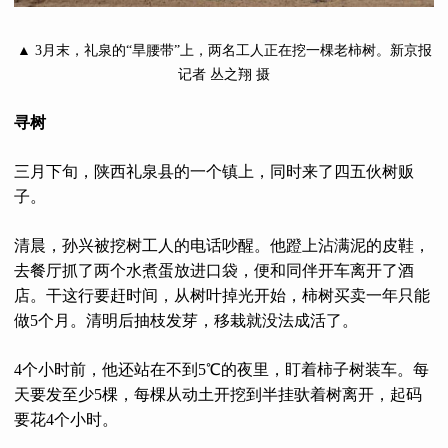
▲ 3月末，礼泉的“旱腰带”上，两名工人正在挖一棵老柿树。新京报
记者 丛之翔 摄
寻树
三月下旬，陕西礼泉县的一个镇上，同时来了四五伙树贩
子。
清晨，孙兴被挖树工人的电话吵醒。他蹬上沾满泥的皮鞋，
去餐厅抓了两个水煮蛋放进口袋，便和同伴开车离开了酒
店。干这行要赶时间，从树叶掉光开始，柿树买卖一年只能
做5个月。清明后抽枝发芽，移栽就没法成活了。
4个小时前，他还站在不到5℃的夜里，盯着柿子树装车。每
天要发至少5棵，每棵从动土开挖到半挂驮着树离开，起码
要花4个小时。