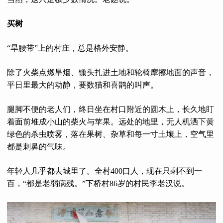
买树
“旱腰带”上的村庄，总是格外安静。
除了火柴点燃旱烟、锄头扎进土地和轮椅摩擦地面的声音，
平日里最大的动静，要数猫和喜鹊的叫声。
腿脚不便的老人们，终日坐在村口附近的圆木上，长久地盯
着面前堆成小山的柴火与苹果。远处的地里，无人机洒下黄
绿色的杀虫喷雾，落在果树、杂草和每一寸土壤上，空气里
都是刺鼻的气味。
年轻人几乎都去城里了。全村400口人，现在只剩不到一
百，“都是老弱病残。”下桥村86岁的村民李老汉说。