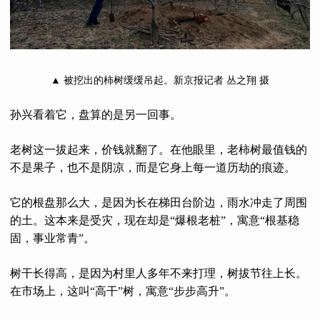
▲ 被挖出的柿树缓缓吊起。新京报记者 丛之翔 摄
孙兴看着它，盘算的是另一回事。
老树这一拔起来，价钱就翻了。在他眼里，老柿树最值钱的
不是果子，也不是阴凉，而是它身上每一道历劫的痕迹。
它的根盘那么大，是因为长在梯田台阶边，雨水冲走了周围
的土。这本来是受灾，现在却是“爆根老桩”，寓意“根基稳
固，事业常青”。
树干长得高，是因为村里人多年不来打理，树拔节往上长。
在市场上，这叫“高干”树，寓意“步步高升”。