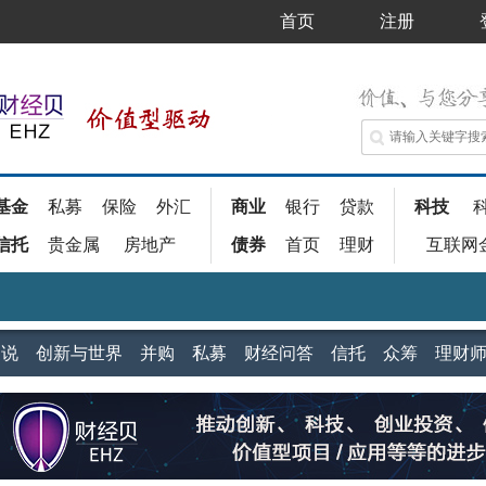
首页
注册
基金
私募
保险
外汇
商业
银行
贷款
科技
信托
贵金属
房地产
债券
首页
理财
互联网
家说
创新与世界
并购
私募
财经问答
信托
众筹
理财