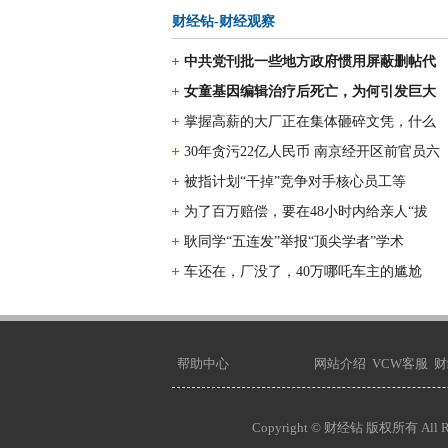
财经钻-财经观察
中共党刊批一些地方政府惯用屏蔽删帖代
女童基因编辑治疗后死亡，为何引发巨大
掌握高薪的大厂正在集体砸碎文凭，什么
30年贪污22亿人民币 南京经开区前官员六
被指计划“干掉”竞争对手核心员工等
为了百万赔偿，要在48小时内给亲人“拔
耿同学“五连发”举报“顶尖学者”学术
车还在，厂没了，40万哪吒车主的尴尬
帮助中心
网站介绍
VCW客服
财
Copyright © 财经钻 版权所有 All Rig