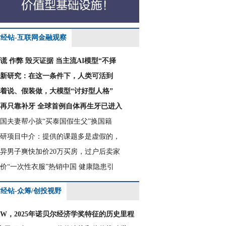
财经钻-互联网金融观察
谎 作弊 毁灭证据 当主流AI模型“不择
新研究：在这一条件下，人类可活到
着说、假装做，大模型“讨好型人格”
再只靠补牙 全球首例自体再生牙已进入
国夫妻帮小孩“买泰国假生父”换国籍
研项目中介：提供的课题多是虚假的，
异男子爽快加价20万买房，过户后卖家
价“一次性衣服”热销中国 健康隐患引
经钻-众筹/创投视野
CW，2025年诺贝尔经济学奖特征的历史里程