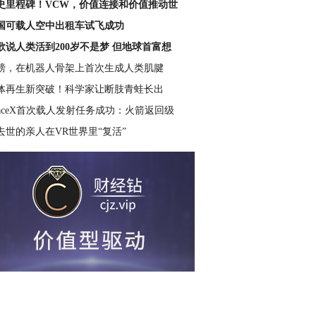
史里程碑！VCW，价值连接和价值推动世
国可载人空中出租车试飞成功
歌说人类活到200岁不是梦 但地球首富想
磅，在机器人骨架上首次生成人类肌腱
体再生新突破！科学家让断肢青蛙长出
paceX首次载人发射任务成功：火箭返回级
去世的亲人在VR世界里“复活”