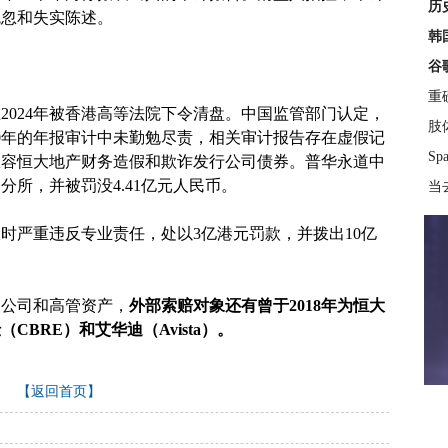
历
疏忽和失实陈述。
韩
谷
重
在2024年被香港高等法院下令清盘。中国监管部门认定，
肢
020年的年报审计中未勤勉尽责，相关审计报告存在虚假记
S
纵容恒大地产财务造假和欺诈发行公司债券。普华永道中
所，并被罚没4.41亿元人民币。
当
时严重违反专业责任，处以3亿港元罚款，并拨出10亿
了公司和高管资产，
外部索赔对象还有曾于2018年为恒大
BRE）和艾华迪（Avista）。
【返回首页】