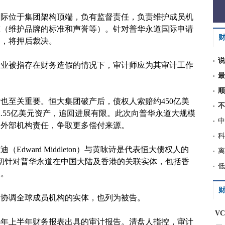
国际位于集团架构顶端，负有监督责任，负责维护成员机
准（维护品牌的标准和声誉等）。针对普华永道国际申请
词，将押后裁决。
说
企业被指存在财务造假的情况下，审计师应为其审计工作
最
顺
也至关重要。恒大集团破产后，债权人索赔约450亿美
不
.55亿美元资产，追回进展有限。此次向普华永道大规模
中
多外部机构责任，争取更多偿付来源。
科
dward Middleton）与黄咏诗是代表恒大债权人的
离
，最初针对普华永道在中国大陆及香港的关联实体，包括香
低
天。
财
责协调全球成员机构的实体，也列为被告。
V
018年上半年财务报表出具的审计报告。清盘人指控，审计