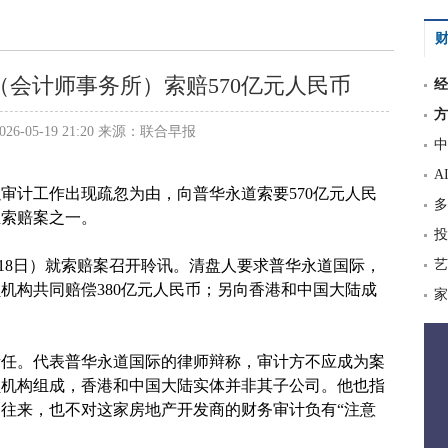
财
会计师事务所）索赔570亿元人民币
经
方
6-05-19 21:20 来源：联合早报
中
A
审计工作出现疏忽为由，向普华永道索要570亿元人民
多
业索赔案之一。
投
月18日）就索赔案召开聆讯。清盘人要求普华永道国际，
艺
机构共同赔偿380亿元人民币；另向香港和中国大陆成
家
责任。代表普华永道国际的律师辩称，审计方不应成为案
员机构组成，香港和中国大陆实体并非其子公司。他也指
往来，也不对这家房地产开发商的财务审计负有“注意