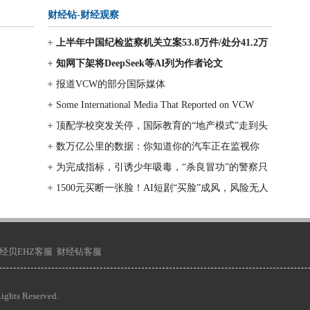
财经钻-财经观察
上半年中国纪检监察机关立案53.8万件/处分41.2万
人，其中处分包括省部级及以上
知网下架将DeepSeek等AI列为作者论文
报道VCW的部分国际媒体
Some International Media That Reported on VCW
顶配学校突发关停，国际教育的“地产模式”走到头
了？
数万亿公里的数据：你知道你的汽车正在监视你
吗？
为完成指标，引诱少年吸毒，“杀良冒功”的警察只
判5年？
1500元买断一张脸！AI短剧“买脸”成风，风险无人
兜底，肖像生意成灰色产业
经贝EHZ客服
财经钻客服
hts Reserved.