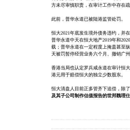
方未尽审慎职责，在审计工作中存在
此前，普华永道已被陆港监管处罚。
恒大2021年底发生境外债务违约，并
普华永道中天在恒大地产2019年和2
载；普华永道在一定程度上掩盖甚至
天被罚暂停经营业务六个月、撤销广州分
香港当局也认定罗兵咸永道在审计恒大
港元用于赔偿恒大的独立少数股东。
恒大清盘人目前正多管齐下追偿，除
及其子公司制作估值报告的世邦魏理仕（C