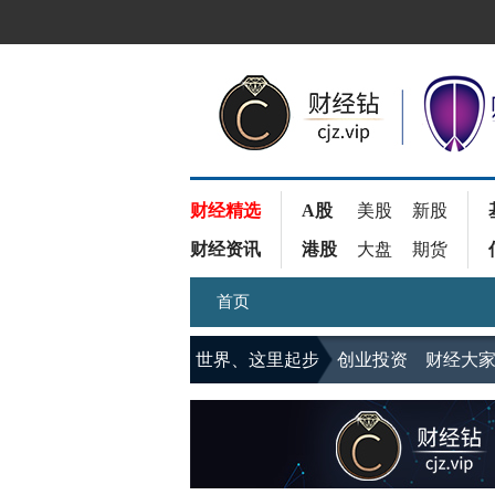
财经精选
A股
美股
新股
财经资讯
港股
大盘
期货
首页
世界、这里起步
创业投资
财经大