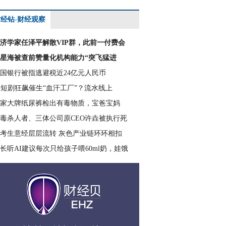
经钻-财经观察
济学家任泽平解散VIP群，此前一付费会
星海被查前赞量化机构能力“突飞猛进
国银行被指逃避税近24亿元人民币
I短剧狂飙催生“血汗工厂”？流水线上
家大牌纸尿裤检出有毒物质，宝爸宝妈
毒杀人者、三体公司原CEO许垚被执行死
考生意经层层流转 灰色产业链环环相扣
长听AI建议每次只给孩子喂60ml奶，娃饿