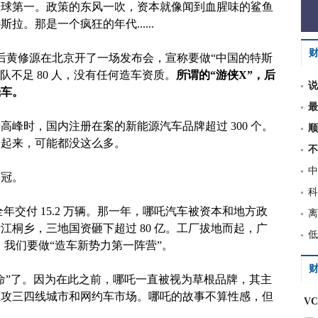
全球第一。政策的东风一吹，资本就像闻到血腥味的鲨鱼
。那是一个疯狂的年代......
，80 后黄修源在北京开了一场发布会，宣称要做“中国的特斯
团队不足 80 人，没有任何造车资质。
所谓的“游侠X”，后
说
壳车。
最
峰时，国内注册在案的新能源汽车品牌超过 300 个。
顺
加起来，可能都没这么多。
不
中
销冠。
科
全年交付 15.2 万辆。那一年，哪吒汽车被资本和地方政
离
江桐乡，三地国资砸下超过 80 亿。工厂拔地而起，广
低
：我们要做“造车新势力第一阵营”。
财
命”了。因为在此之前，哪吒一直被视为草根品牌，其主
万，主攻三四线城市和网约车市场。哪吒的故事不算性感，但
V