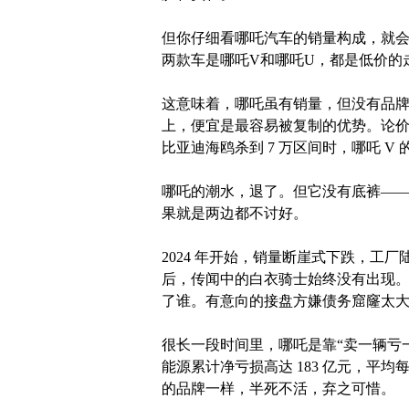
但你仔细看哪吒汽车的销量构成，就会发
两款车是哪吒V和哪吒U，都是低价的
这意味着，哪吒虽有销量，但没有品
上，便宜是最容易被复制的优势。论价格
比亚迪海鸥杀到 7 万区间时，哪吒 V
哪吒的潮水，退了。但它没有底裤—
果就是两边都不讨好。
2024 年开始，销量断崖式下跌，工厂
后，传闻中的白衣骑士始终没有出现
了谁。有意向的接盘方嫌债务窟窿太
很长一段时间里，哪吒是靠“卖一辆亏一辆
能源累计净亏损高达 183 亿元，平均
的品牌一样，半死不活，弃之可惜。