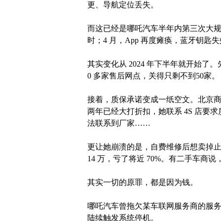
更、导航定位丢失。
而这已经是哪吒汽车半年内第三次大规模断
时；4 月，App 再度瘫痪，蓝牙钥
其实变化从 2024 年下半年就开始了。
0 多家售后网点，关得只剩不到50家。
接着，质保承诺变成一纸空文。北京商报
两年已经大打折扣，她联系 4S 店要
法联系到厂家……
更让她崩溃的是，自费维修后想卖掉止
14 万，亏了将近 70%。有二手车
其实一切的原罪，都是因为钱。
哪吒汽车曾拖欠某车联网服务商的服
陆续触发系统停机。