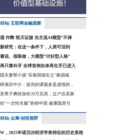
财经钻-互联网金融观察
谎 作弊 毁灭证据 当主流AI模型“不择
新研究：在这一条件下，人类可活到
着说、假装做，大模型“讨好型人格”
再只靠补牙 全球首例自体再生牙已进入
国夫妻帮小孩“买泰国假生父”换国籍
研项目中介：提供的课题多是虚假的，
异男子爽快加价20万买房，过户后卖家
价“一次性衣服”热销中国 健康隐患引
经钻-众筹/创投视野
CW，2025年诺贝尔经济学奖特征的历史里程