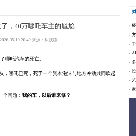
财
了，40万哪吒车主的尴尬
经
方
26-05-19 20:49 来源：科技狐
中
A
剖了哪吒汽车的死亡。
多
投
工厂落灰，哪吒已死，死于一个资本泡沫与地方冲动共同吹起
艺
家
心一个问题：
我的车，以后谁来修？