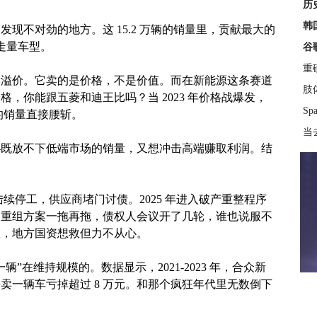
历
韩
现不对劲的地方。这 15.2 万辆的销量里，贡献最大的
走量车型。
谷
重
牌溢价。它卖的是价格，不是价值。而在新能源这条赛道
肢
，你能跟五菱和迪王比吗？当 2023 年价格战爆发，
S
 的销量直接腰斩。
当
—既放不下低端市场的销量，又想冲击高端赚取利润。结
陆续停工，供应商堵门讨债。2025 年进入破产重整程序
。重组方案一拖再拖，债权人会议开了几轮，谁也说服不
大，地方国资想救但力不从心。
”在维持规模的。数据显示，2021-2023 年，合众新
每卖一辆车亏掉超过 8 万元。和那个疯狂年代里无数倒下