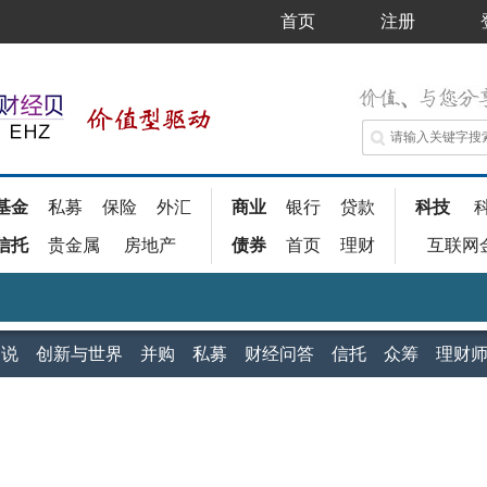
首页
注册
基金
私募
保险
外汇
商业
银行
贷款
科技
信托
贵金属
房地产
债券
首页
理财
互联网
家说
创新与世界
并购
私募
财经问答
信托
众筹
理财