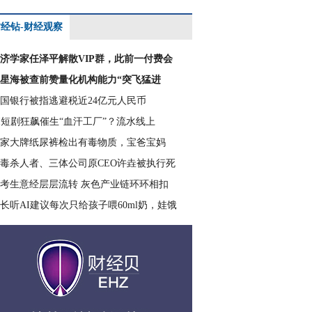
经钻-财经观察
济学家任泽平解散VIP群，此前一付费会
星海被查前赞量化机构能力“突飞猛进
国银行被指逃避税近24亿元人民币
I短剧狂飙催生“血汗工厂”？流水线上
家大牌纸尿裤检出有毒物质，宝爸宝妈
毒杀人者、三体公司原CEO许垚被执行死
考生意经层层流转 灰色产业链环环相扣
长听AI建议每次只给孩子喂60ml奶，娃饿