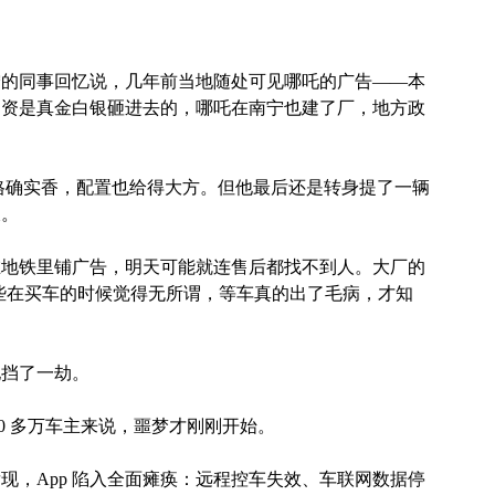
宁的同事回忆说，几年前当地随处可见哪吒的广告——本
国资是真金白银砸进去的，哪吒在南宁也建了厂，地方政
价格确实香，配置也给得大方。但他最后还是转身提了一辆
久。
在地铁里铺广告，明天可能就连售后都找不到人。大厂的
这些在买车的时候觉得无所谓，等车真的出了毛病，才知
他挡了一劫。
0 多万车主来说，噩梦才刚刚开始。
发现，App 陷入全面瘫痪：远程控车失效、车联网数据停