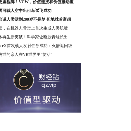
史里程碑！VCW，价值连接和价值推动世
国可载人空中出租车试飞成功
歌说人类活到200岁不是梦 但地球首富想
磅，在机器人骨架上首次生成人类肌腱
体再生新突破！科学家让断肢青蛙长出
paceX首次载人发射任务成功：火箭返回级
去世的亲人在VR世界里“复活”