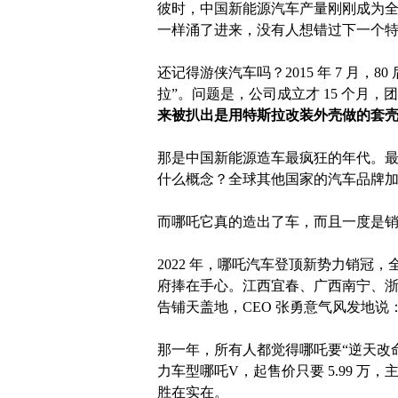
彼时，中国新能源汽车产量刚刚成为
一样涌了进来，没有人想错过下一个特斯拉
还记得游侠汽车吗？2015 年 7 月
拉”。问题是，公司成立才 15 个月，
来被扒出是用特斯拉改装外壳做的套
那是中国新能源造车最疯狂的年代。最高
什么概念？全球其他国家的汽车品牌
而哪吒它真的造出了车，而且一度是
2022 年，哪吒汽车登顶新势力销冠，
府捧在手心。江西宜春、广西南宁、浙
告铺天盖地，CEO 张勇意气风发地说
那一年，所有人都觉得哪吒要“逆天改
力车型哪吒V，起售价只要 5.99 
胜在实在。