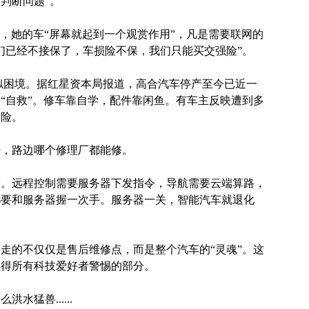
判断问题”。
示，她的车“屏幕就起到一个观赏作用”，凡是需要联网的
们已经不接保了，车损险不保，我们只能买交强险”。
类似困境。据红星资本局报道，高合汽车停产至今已近一
“自救”。修车靠自学，配件靠闲鱼。有车主反映遭到多
者险。
开，路边哪个修理厂都能修。
端。远程控制需要服务器下发指令，导航需要云端算路，
都要和服务器握一次手。服务器一关，智能汽车就退化
走的不仅仅是售后维修点，而是整个汽车的“灵魂”。这
值得所有科技爱好者警惕的部分。
猛兽......