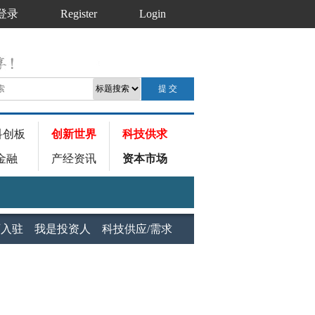
登录
Register
Login
科创板
创新世界
科技供求
金融
产经资讯
资本市场
师入驻
我是投资人
科技供应/需求