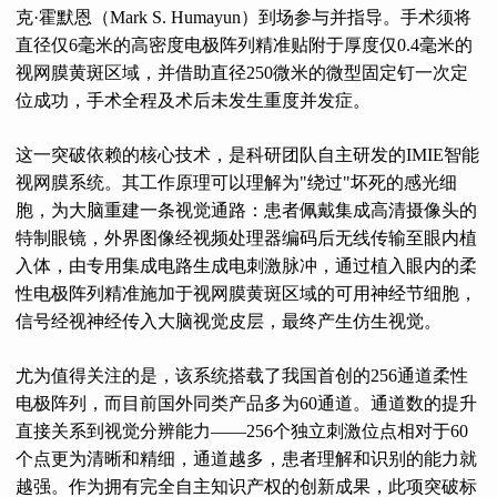
克·霍默恩（Mark S. Humayun）到场参与并指导。手术须将
直径仅6毫米的高密度电极阵列精准贴附于厚度仅0.4毫米的
视网膜黄斑区域，并借助直径250微米的微型固定钉一次定
位成功，手术全程及术后未发生重度并发症。
这一突破依赖的核心技术，是科研团队自主研发的IMIE智能
视网膜系统。其工作原理可以理解为"绕过"坏死的感光细
胞，为大脑重建一条视觉通路：患者佩戴集成高清摄像头的
特制眼镜，外界图像经视频处理器编码后无线传输至眼内植
入体，由专用集成电路生成电刺激脉冲，通过植入眼内的柔
性电极阵列精准施加于视网膜黄斑区域的可用神经节细胞，
信号经视神经传入大脑视觉皮层，最终产生仿生视觉。
尤为值得关注的是，该系统搭载了我国首创的256通道柔性
电极阵列，而目前国外同类产品多为60通道。通道数的提升
直接关系到视觉分辨能力——256个独立刺激位点相对于60
个点更为清晰和精细，通道越多，患者理解和识别的能力就
越强。作为拥有完全自主知识产权的创新成果，此项突破标