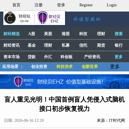
首页
注册
登录
Register
Login
财经精选
A股
美股
港股
科技
理财
搜索
财经资讯
基金
理财
私募
信托
期货
银行
资本市场
贷款
外汇
科创板
产经资讯
更多
更多
应用场景 ：
创业投资
科技供求
创新世界
盲人重见光明！中国首例盲人凭侵入式脑机
接口初步恢复视力
日期: 2026-06-16 12:20
来源：IT时代网